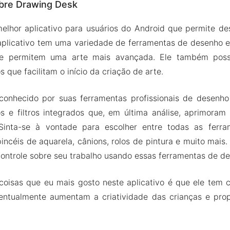
bre Drawing Desk
personalizados
amadas
elhor aplicativo para usuários do Android que permite de
 incrível
plicativo tem uma variedade de ferramentas de desenho e
e cores
ue permitem uma arte mais avançada. Ele também possu
s que facilitam o início da criação de arte.
PK de Drawing Desk
s do mod
conhecido por suas ferramentas profissionais de desenh
g Desk Apk & MOD para Android 2024
os e filtros integrados que, em última análise, aprimoram
. Sinta-se à vontade para escolher entre todas as fer
incéis de aquarela, cânions, rolos de pintura e muito mais
 controle sobre seu trabalho usando essas ferramentas de d
oisas que eu mais gosto neste aplicativo é que ele tem 
ventualmente aumentam a criatividade das crianças e pr