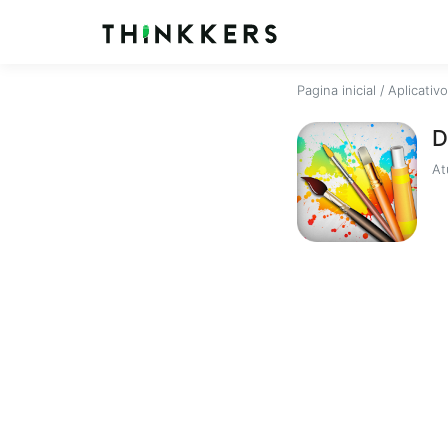
Pagina inicial
/
Aplicativ
D
At