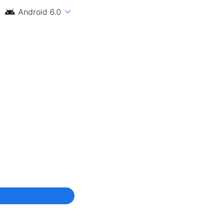
android
expand_more
Android 6.0