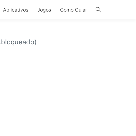
search
Aplicativos
Jogos
Como Guiar
sbloqueado)