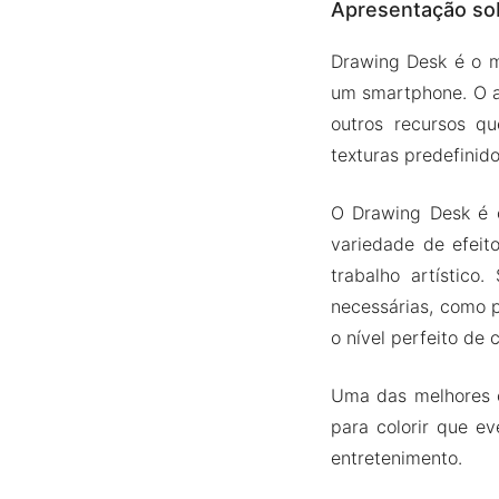
Apresentação so
Pincéis 
Várias c
Drawing Desk é o m
Interface
um smartphone. O a
Paleta d
outros recursos q
texturas predefinido
Versão Mod A
Recurso
O Drawing Desk é 
Baixe Drawin
variedade de efeit
trabalho artístico
necessárias, como p
o nível perfeito de
Uma das melhores c
para colorir que e
entretenimento.