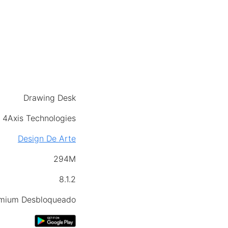
Drawing Desk
4Axis Technologies
Design De Arte
294M
8.1.2
mium Desbloqueado