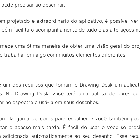
 pode precisar ao desenhar.
m projetado e extraordinário do aplicativo, é possível ver
mbém facilita o acompanhamento de tudo e as alterações ne
rnece uma ótima maneira de obter uma visão geral do proj
o trabalhar em algo com muitos elementos diferentes.
é um dos recursos que tornam o Drawing Desk um aplicati
ers. No Drawing Desk, você terá uma paleta de cores co
or no espectro e usá-la em seus desenhos.
ampla gama de cores para escolher e você também pode
litar o acesso mais tarde. É fácil de usar e você só prec
á adicionada automaticamente ao seu desenho. Esse rec