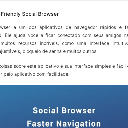
re Friendly Social Browser
 Friendly Social Browser
 por Código
o rápida
rowser é um dos aplicativos de navegador rápidos e f
e Notificação
id. Ele ajuda você a ficar conectado com seus amigos na
 de vídeo
 muitos recursos incríveis, como uma interface intuitiv
justáveis, bloqueio de senha e muitos outros.
K do Friendly Social Browser
s do Mod
isas sobre este aplicativo é sua interface simples e fácil
dly Social Browser MOD Apk para Android 2024
r pelo aplicativo com facilidade.