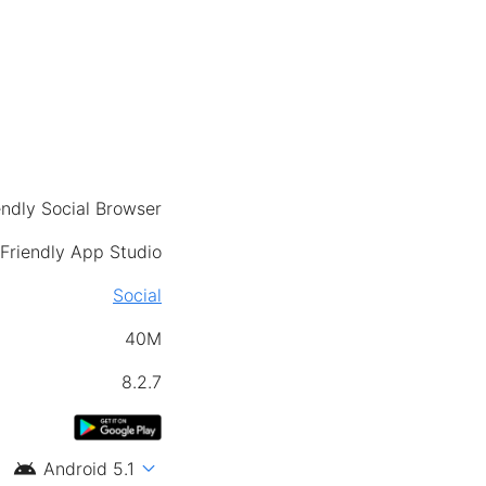
endly Social Browser
Friendly App Studio
Social
40M
8.2.7
android
expand_more
Android 5.1