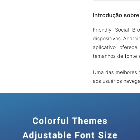
Introdução sob
Introdução sobre
Bloqueio
Navegaçã
Friendly Social B
Centro d
dispositivos Andro
Download
aplicativo oferece
tamanhos de fonte a
Versão Mod AP
Recurso
Uma das melhores co
Baixe o Frien
aos usuários navega