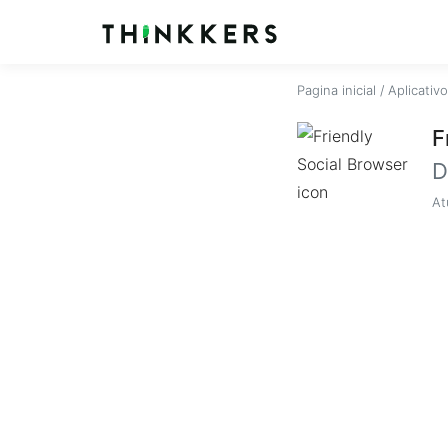
Pagina inicial
/
Aplicativ
F
D
At