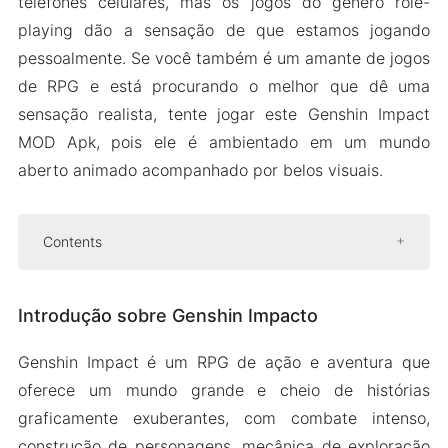
telefones celulares, mas os jogos do gênero role-
playing dão a sensação de que estamos jogando
pessoalmente. Se você também é um amante de jogos
de RPG e está procurando o melhor que dê uma
sensação realista, tente jogar este Genshin Impact
MOD Apk, pois ele é ambientado em um mundo
aberto animado acompanhado por belos visuais.
Contents
Introdução sobre Genshin Impacto
Introdução sobre Genshin Impacto
Jogue com personagens únicos
Lute com inimigos invencíveis
Genshin Impact é um RPG de ação e aventura que
Jogue eventos especiais
oferece um mundo grande e cheio de histórias
Colete itens incríveis
graficamente exuberantes, com combate intenso,
construção de personagens, mecânica de exploração
Versão Mod APK de Genshin Impact