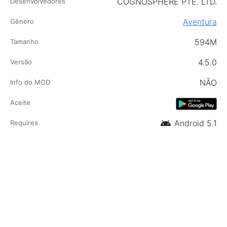
COGNOSPHERE PTE. LTD.
Desenvolvedores
Aventura
Gênero
594M
Tamanho
4.5.0
Versão
NÃO
Info do MOD
Aceite
android
Android 5.1
Requires