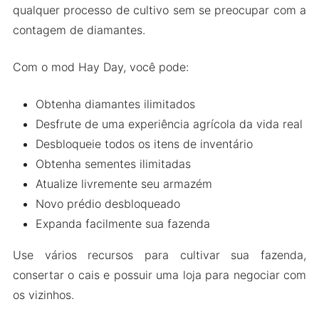
qualquer processo de cultivo sem se preocupar com a
Mais Alguns Recursos
contagem de diamantes.
Como Baixar e Instalar Hay Day MOD Apk
As Pessoas Também Perguntam (FAQs)
Com o mod Hay Day, você pode:
Embrulhando-o
Obtenha diamantes ilimitados
Desfrute de uma experiência agrícola da vida real
Desbloqueie todos os itens de inventário
Obtenha sementes ilimitadas
Atualize livremente seu armazém
Novo prédio desbloqueado
Expanda facilmente sua fazenda
Use vários recursos para cultivar sua fazenda,
consertar o cais e possuir uma loja para negociar com
os vizinhos.