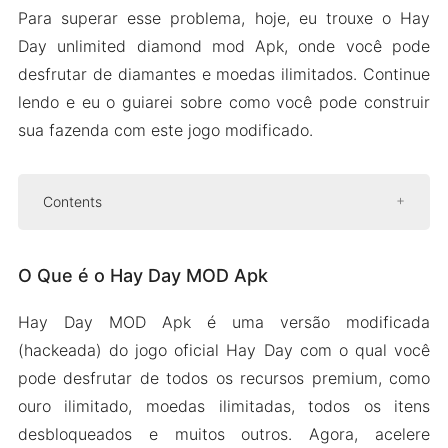
Para superar esse problema, hoje, eu trouxe o Hay
Day unlimited diamond mod Apk, onde você pode
desfrutar de diamantes e moedas ilimitados. Continue
lendo e eu o guiarei sobre como você pode construir
sua fazenda com este jogo modificado.
Contents
O Que é o Hay Day MOD Apk
O Que é o Hay Day MOD Apk
Recursos do Hay Day MOD Apk
Diamantes ilimitados
Hay Day MOD Apk é uma versão modificada
Sementes Ilimitadas
(hackeada) do jogo oficial Hay Day com o qual você
Todos Os Itens Desbloqueados
pode desfrutar de todos os recursos premium, como
Recursos Ilimitados
ouro ilimitado, moedas ilimitadas, todos os itens
desbloqueados e muitos outros. Agora, acelere
Interface Fácil De Jogar