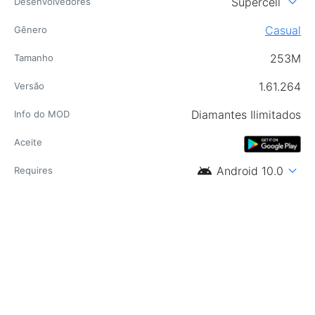
expand_more
Supercell
Desenvolvedores
Casual
Gênero
253M
Tamanho
1.61.264
Versão
Diamantes Ilimitados
Info do MOD
Aceite
android
expand_more
Android 10.0
Requires