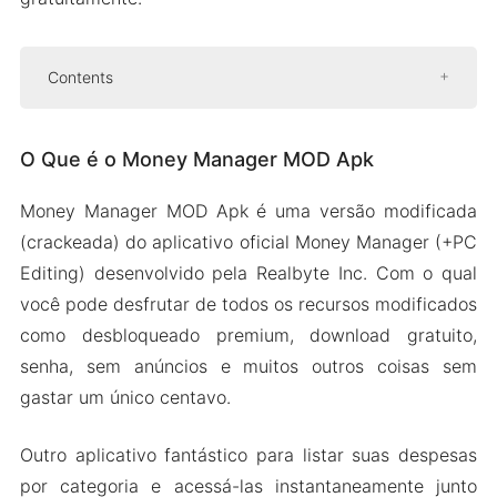
Contents
O Que é o Money Manager MOD Apk
O Que é o Money Manager MOD Apk
Recursos do Money Manager MOD Apk
Download Grátis
Money Manager MOD Apk é uma versão modificada
Pc Edit Para Fácil Gerenciamento
(crackeada) do aplicativo oficial Money Manager (+PC
Experiência Sem Anúncios
Editing) desenvolvido pela Realbyte Inc. Com o qual
Backup E Restauração
você pode desfrutar de todos os recursos modificados
como desbloqueado premium, download gratuito,
Ótimo Rastreamento Com Contas
senha, sem anúncios e muitos outros coisas sem
Ilimitadas
gastar um único centavo.
Mais Alguns Recursos
Como Baixar e Instalar o Money Manager (+Pc
Outro aplicativo fantástico para listar suas despesas
Editing) MOD Apk no Android
por categoria e acessá-las instantaneamente junto