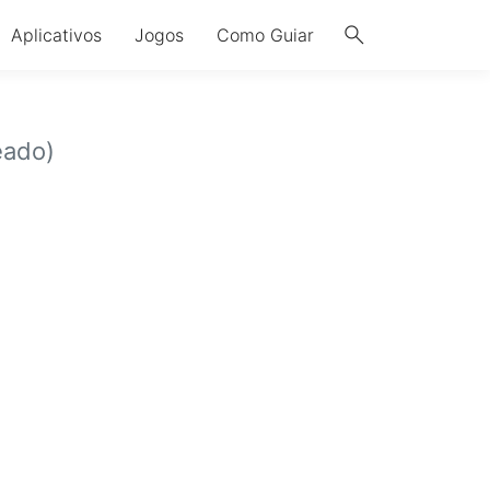
search
Aplicativos
Jogos
Como Guiar
eado)