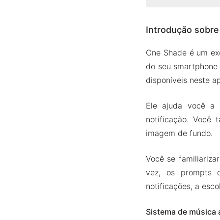
Introdução so
Introdução sobr
Sistema 
Resposta
One Shade é um exce
Várias o
do seu smartphone 
Notifica
disponíveis neste a
Posicion
Ele ajuda você a 
Versão 
notificação. Você
Recurso
imagem de fundo.
Baixe One Sh
Você se familiariz
vez, os prompts d
notificações, a esc
Sistema de música