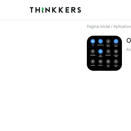
Pagina inicial
/
Aplicativ
O
At