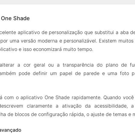
bre One Shade
e One Shade
de música avançado
s rápidas
lente aplicativo de personalização que substitui a aba d
pções de tema
por uma versão moderna e personalizável. Existem muitos
ções de expansão automática
plicativo e isso economizará muito tempo.
e elementos em qualquer lugar
alterar a cor geral ou a transparência do plano de 
Mod APK de One Shade
 também pode definir um papel de parede e uma foto p
s do Mod
ade Apk e MOD para Android 2024
ará com o aplicativo One Shade rapidamente. Quando você 
escrevem claramente a ativação da acessibilidade, a
olha de blocos de configuração rápida, o ajuste de temas e 
 avançado