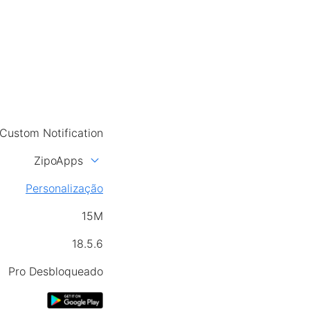
Custom Notification
expand_more
ZipoApps
Personalização
15M
18.5.6
Pro Desbloqueado