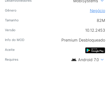
expand_more
MobiSystems
Desenvolvedores
Negócio
Gênero
82M
Tamanho
10.12.2453
Versão
Premium Desbloqueado
Info do MOD
Aceite
android
expand_more
Android 7.0
Requires