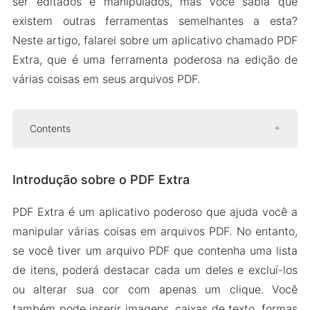
ser editados e manipulados, mas você sabia que
existem outras ferramentas semelhantes a esta?
Neste artigo, falarei sobre um aplicativo chamado PDF
Extra, que é uma ferramenta poderosa na edição de
várias coisas em seus arquivos PDF.
Contents
Introdução sobre o PDF Extra
Introdução sobre o PDF Extra
Criptografia de dados
Converter arquivos PDF
PDF Extra é um aplicativo poderoso que ajuda você a
Entrar em arquivos PDF
manipular várias coisas em arquivos PDF. No entanto,
Interface amigável
se você tiver um arquivo PDF que contenha uma lista
de itens, poderá destacar cada um deles e excluí-los
Versão Mod APK do PDF Extra
ou alterar sua cor com apenas um clique. Você
Recursos do mod
também pode inserir imagens, caixas de texto, formas