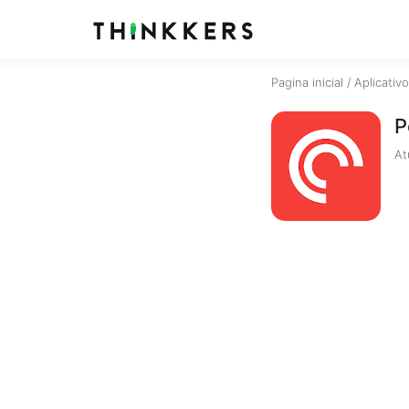
Pagina inicial
/
Aplicativ
P
At