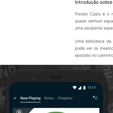
Introdução sobre
Variedad
Filtre o 
Pocket Casts é o m
Feed de 
quase nenhum espaç
Reprodu
uma excelente exper
Versão Mod A
Uma biblioteca da 
Recurso
pode ver os mesmos
Baixe Pocket 
episódio no caminho