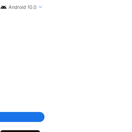
android
expand_more
Android 10.0