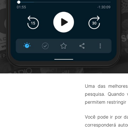
Uma das melhores 
pesquisa. Quando 
permitem restringir
Você pode ir por d
corresponderá auto