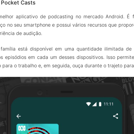
 Pocket Casts
e de temas
conteúdo
elhor aplicativo de podcasting no mercado Android. É f
podcast personalizado
o no seu smartphone e possui vários recursos que propor
ção em segundo plano
iência de audição.
PK de Pocket Casts
família está disponível em uma quantidade ilimitada de 
s do mod
 episódios em cada um desses dispositivos. Isso permi
Casts Apk e MOD para Android 2024
 para o trabalho e, em seguida, ouça durante o trajeto para