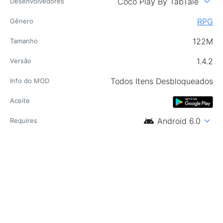
expand_more
Coco Play By TabTale
Desenvolvedores
RPG
Gênero
122M
Tamanho
1.4.2
Versão
Todos Itens Desbloqueados
Info do MOD
Aceite
android
expand_more
Android 6.0
Requires