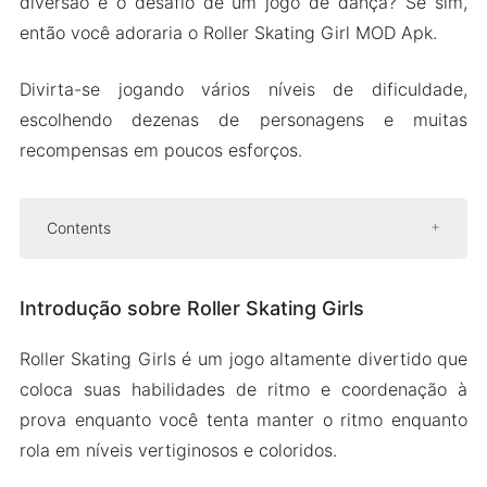
diversão e o desafio de um jogo de dança? Se sim,
então você adoraria o Roller Skating Girl MOD Apk.
Divirta-se jogando vários níveis de dificuldade,
escolhendo dezenas de personagens e muitas
recompensas em poucos esforços.
Contents
Introdução sobre Roller Skating Girls
Introdução sobre Roller Skating Girls
Sessões de skate e rotinas de dança com
design exclusivo
Roller Skating Girls é um jogo altamente divertido que
Personalize seu skatista com muitos itens
coloca suas habilidades de ritmo e coordenação à
de fantasia
prova enquanto você tenta manter o ritmo enquanto
Mostre suas habilidades em vários
rola em níveis vertiginosos e coloridos.
terrenos e atualize seu personagem