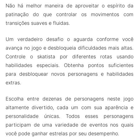
Escolha a música de fundo
Não há melhor maneira de aproveitar o espírito da
patinação do que controlar os movimentos com
Versão Mod APK de Roller Skating Girls
transições suaves e fluidas.
Recursos do Mod
Baixar Roller Skating Girls Apk & MOD para
Um verdadeiro desafio o aguarda conforme você
Android 2024
avança no jogo e desbloqueia dificuldades mais altas.
Controle o skatista por diferentes rotas usando
habilidades especiais. Obtenha pontos suficientes
para desbloquear novos personagens e habilidades
extras.
Escolha entre dezenas de personagens neste jogo
altamente divertido, cada um com sua aparência e
personalidade únicas. Todos esses personagens
participam de uma variedade de eventos nos quais
você pode ganhar estrelas por seu desempenho.