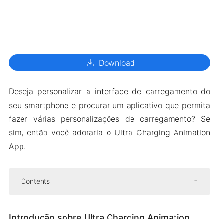
download
Download
Deseja personalizar a interface de carregamento do
seu smartphone e procurar um aplicativo que permita
fazer várias personalizações de carregamento? Se
sim, então você adoraria o Ultra Charging Animation
App.
Contents
Introdução sobre Ultra Charging Animation
Introdução sobre Ultra Charging Animation
Animações de captura de olho