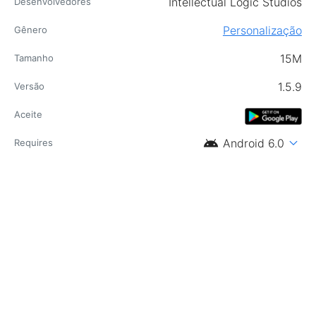
Intellectual Logic Studios
Desenvolvedores
Personalização
Gênero
15M
Tamanho
1.5.9
Versão
Aceite
android
expand_more
Android 6.0
Requires