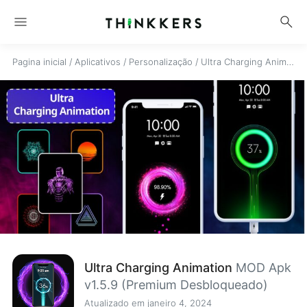
menu
search
Pagina inicial
/
Aplicativos
/
Personalização
/
Ultra Charging Animation
Ultra Charging Animation
MOD Apk
v1.5.9 (Premium Desbloqueado)
Atualizado em janeiro 4, 2024