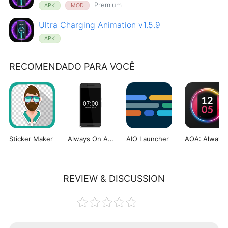
Premium
APK
MOD
Ultra Charging Animation v1.5.9
APK
RECOMENDADO PARA VOCÊ
Sticker Maker
Always On AMOLED
AIO Launcher
AO
REVIEW & DISCUSSION