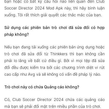
bạn hoặc có bất kỳ câu hỏi nào liên quan đến Club
Soccer Director 2024 Mod Apk này, thì hãy bình luận
xuống. Tôi rất thích giải quyết các thắc mắc của bạn.
Sử dụng các phiên bản trò chơi đã sửa đổi có hợp
pháp không?
Nếu bạn đang tải xuống các phiên bản ứng dụng hoặc
trò chơi đã sửa đổi từ Thinkkers thì bạn không cần
phải lo lắng về bất cứ điều gì. Bởi vì mọi tệp đã sửa
đổi đều được kiểm tra bởi các chương trình diệt vi rút
cao cấp như Avg và sẽ không có vấn đề pháp lý nào.
Trò chơi này có chứa Quảng cáo không?
Có, Club Soccer Director 2024 chứa các quảng cáo
mà bạn sẽ phải đối mặt trên nhiều phần của trò chơi.