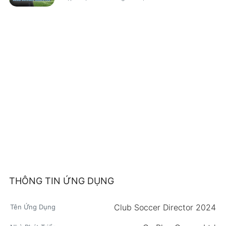
THÔNG TIN ỨNG DỤNG
Club Soccer Director 2024
Tên Ứng Dụng