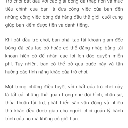
Trò chơi bắt đầu với các giải bóng đá thấp hơn và mục
tiêu chính của bạn là đưa công việc của bạn đến
những công việc bóng đá hàng đầu thế giới, cuối cùng
giúp bạn kiếm được tiền và danh tiếng.
Khi bắt đầu trò chơi, bạn phải tạo tài khoản giám đốc
bóng đá câu lạc bộ hoặc có thể đăng nhập bằng tài
khoản hiện có để nhận các lợi ích độc quyền miễn
phí. Tuy nhiên, bạn có thể bỏ qua bước này và tận
hưởng các tính năng khác của trò chơi.
Một trong những điều tuyệt vời nhất của trò chơi này
là tất cả những thứ quan trọng như đội hình, nhân sự,
thỏa thuận tài trợ, phát triển sân vận động và nhiều
thứ khác đều được giao cho người chơi quản lý hành
trình của họ mà không có giới hạn.