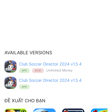
AVAILABLE VERSIONS
Club Soccer Director 2024 v1.5.4
Unlimited Money
APK
MOD
Club Soccer Director 2024 v1.5.4
APK
ĐỀ XUẤT CHO BẠN