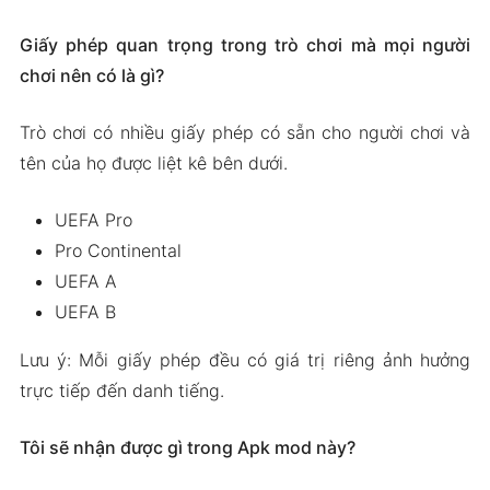
Giấy phép quan trọng trong trò chơi mà mọi người
chơi nên có là gì?
Trò chơi có nhiều giấy phép có sẵn cho người chơi và
tên của họ được liệt kê bên dưới.
UEFA Pro
Pro Continental
UEFA A
UEFA B
Lưu ý: Mỗi giấy phép đều có giá trị riêng ảnh hưởng
trực tiếp đến danh tiếng.
Tôi sẽ nhận được gì trong Apk mod này?