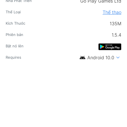
Go Play Games Ltd
Nhà Phát Triển
Thể thao
Thể Loại
135M
Kích Thước
1.5.4
Phiên bản
Bật nó lên
android
expand_more
Android 10.0
Requires