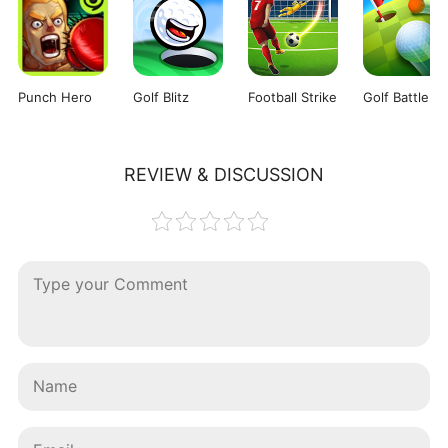
Punch Hero
Golf Blitz
Football Strike
Golf Battle
REVIEW & DISCUSSION