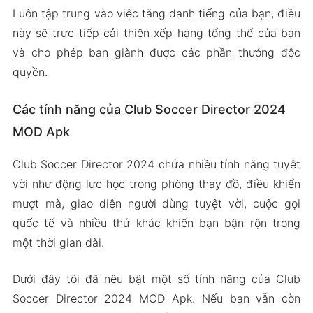
Luôn tập trung vào việc tăng danh tiếng của bạn, điều
này sẽ trực tiếp cải thiện xếp hạng tổng thể của bạn
và cho phép bạn giành được các phần thưởng độc
quyền.
Các tính năng của Club Soccer Director 2024
MOD Apk
Club Soccer Director 2024 chứa nhiều tính năng tuyệt
vời như động lực học trong phòng thay đồ, điều khiển
mượt mà, giao diện người dùng tuyệt vời, cuộc gọi
quốc tế và nhiều thứ khác khiến bạn bận rộn trong
một thời gian dài.
Dưới đây tôi đã nêu bật một số tính năng của Club
Soccer Director 2024 MOD Apk. Nếu bạn vẫn còn