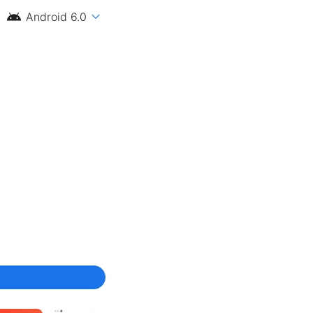
android
expand_more
Android 6.0