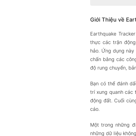
Giới Thiệu về
Giới Thiệu về Ea
Giám sát
Bản đồ t
Earthquake Tracker
Bộ lọc để
thực các trận động
Cảnh báo
hảo. Ứng dụng này 
chấn bằng các công
Phiên Bản APK
độ rung chuyển, bản 
Tính năn
Tải Xuống Ear
Bạn có thể đánh dấu
trí xung quanh các 
động đất. Cuối cùn
cáo.
Một trong những đi
những dữ liệu không