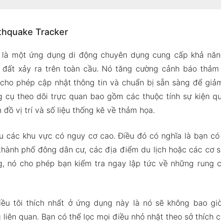
 Earthquake Tracker
rthquake Tracker
 thời gian thực
ương tác để dễ hiểu
 là một ứng dụng di động chuyên dụng cung cấp khả năng
 tìm các loại sự kiện cụ thể
 đất xảy ra trên toàn cầu. Nó tăng cường cảnh báo thả
 tùy chỉnh
cho phép cập nhật thông tin và chuẩn bị sẵn sàng để giảm
 cụ theo dõi trực quan bao gồm các thuộc tính sự kiện q
 Mod của Earthquake Tracker
đồ vị trí và số liệu thống kê về thảm họa.
g Mod
thquake Tracker Apk & MOD cho Android 2024
 các khu vực có nguy cơ cao. Điều đó có nghĩa là bạn có 
thành phố đông dân cư, các địa điểm du lịch hoặc các cơ 
g, nó cho phép bạn kiểm tra ngay lập tức về những rung 
ều tôi thích nhất ở ứng dụng này là nó sẽ không bao g
 liên quan. Bạn có thể lọc mọi điều nhỏ nhặt theo sở thích 