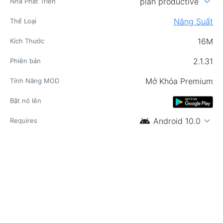
expand_more
plan productive
Nhà Phát Triển
Năng Suất
Thể Loại
16M
Kích Thước
2.1.31
Phiên bản
Mở Khóa Premium
Tính Năng MOD
Bật nó lên
android
expand_more
Android 10.0
Requires