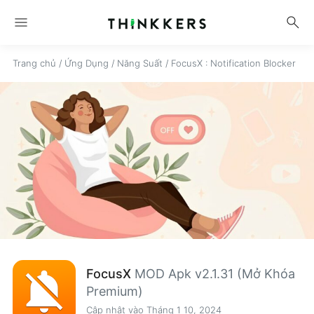
menu
search
Trang chủ
/
Ứng Dụng
/
Năng Suất
/
FocusX : Notification Blocker
FocusX
MOD Apk v2.1.31 (Mở Khóa
Premium)
Cập nhật vào Tháng 1 10, 2024