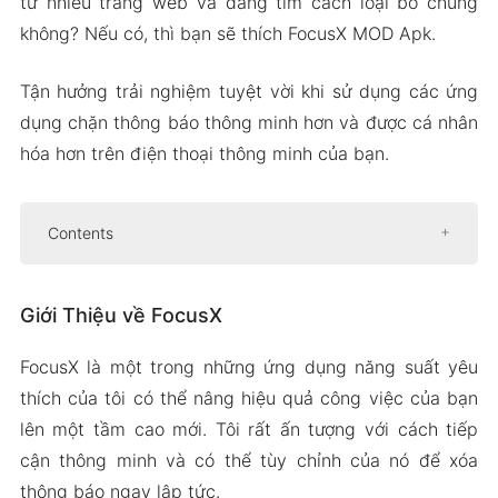
từ nhiều trang web và đang tìm cách loại bỏ chúng
không? Nếu có, thì bạn sẽ thích FocusX MOD Apk.
Tận hưởng trải nghiệm tuyệt vời khi sử dụng các ứng
dụng chặn thông báo thông minh hơn và được cá nhân
hóa hơn trên điện thoại thông minh của bạn.
Contents
Giới Thiệu về FocusX
Giới Thiệu về FocusX
Ẩn thông báo liên tục
lịch sử thông báo
FocusX là một trong những ứng dụng năng suất yêu
Khả năng tùy biến và kiểm soát mạnh mẽ
thích của tôi có thể nâng hiệu quả công việc của bạn
Phiên Bản APK Mod của FocusX
lên một tầm cao mới. Tôi rất ấn tượng với cách tiếp
Tính Năng Mod
cận thông minh và có thể tùy chỉnh của nó để xóa
thông báo ngay lập tức.
Tải Xuống FocusX Apk & MOD cho Android