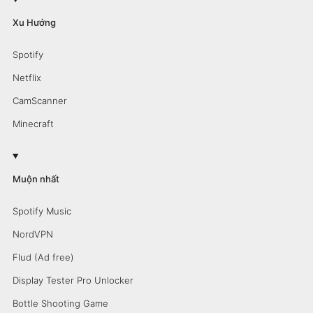
Xu Hướng
Spotify
Netflix
CamScanner
Minecraft
Muộn nhất
Spotify Music
NordVPN
Flud (Ad free)
Display Tester Pro Unlocker
Bottle Shooting Game