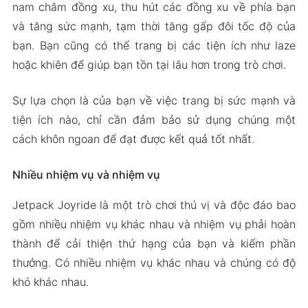
nam châm đồng xu, thu hút các đồng xu về phía bạn
và tăng sức mạnh, tạm thời tăng gấp đôi tốc độ của
bạn. Bạn cũng có thể trang bị các tiện ích như laze
hoặc khiên để giúp bạn tồn tại lâu hơn trong trò chơi.
Sự lựa chọn là của bạn về việc trang bị sức mạnh và
tiện ích nào, chỉ cần đảm bảo sử dụng chúng một
cách khôn ngoan để đạt được kết quả tốt nhất.
Nhiều nhiệm vụ và nhiệm vụ
Jetpack Joyride là một trò chơi thú vị và độc đáo bao
gồm nhiều nhiệm vụ khác nhau và nhiệm vụ phải hoàn
thành để cải thiện thứ hạng của bạn và kiếm phần
thưởng. Có nhiều nhiệm vụ khác nhau và chúng có độ
khó khác nhau.