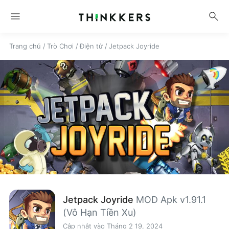
menu
search
Trang chủ
/
Trò Chơi
/
Điện tử
/
Jetpack Joyride
Jetpack Joyride
MOD Apk v1.91.1
(Vô Hạn Tiền Xu)
Cập nhật vào Tháng 2 19, 2024