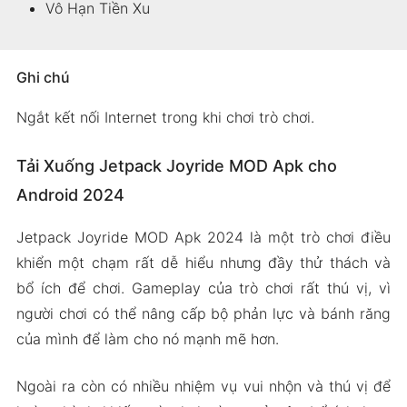
Vô Hạn Tiền Xu
Ghi chú
Ngắt kết nối Internet trong khi chơi trò chơi.
Tải Xuống Jetpack Joyride MOD Apk cho
Android 2024
Jetpack Joyride MOD Apk 2024 là một trò chơi điều
khiển một chạm rất dễ hiểu nhưng đầy thử thách và
bổ ích để chơi. Gameplay của trò chơi rất thú vị, vì
người chơi có thể nâng cấp bộ phản lực và bánh răng
của mình để làm cho nó mạnh mẽ hơn.
Ngoài ra còn có nhiều nhiệm vụ vui nhộn và thú vị để