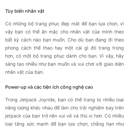
Tùy biến nhân vật
Có những bộ trang phục đẹp mắt để bạn lựa chọn, vì
vậy bạn có thể ăn mặc cho nhân vật của mình theo
bất kỳ cách nào bạn muốn. Cho dù bạn đang đi theo
phong cách thể thao hay một cái gì đó trang trọng
hơn, có một bộ trang phục dành cho bạn. Vì vậy, hãy
sáng tạo nhiều như bạn muốn và vui chơi với giao diện
nhân vật của bạn.
Power-up và các tiện ích công nghệ cao
Trong Jetpack Joyride, bạn có thể trang bị nhiều loại
năng lượng khác nhau để làm cho trải nghiệm bay trên
jetpack của bạn trở nên vui vẻ và thú vị hơn. Có nhiều
loại tăng sức mạnh để bạn lựa chọn, chẳng hạn như