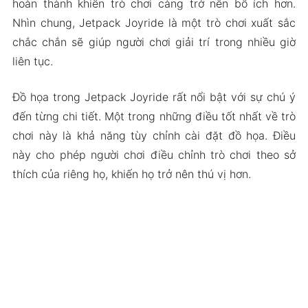
hoàn thành khiến trò chơi càng trở nên bổ ích hơn.
Nhìn chung, Jetpack Joyride là một trò chơi xuất sắc
chắc chắn sẽ giúp người chơi giải trí trong nhiều giờ
liên tục.
Đồ họa trong Jetpack Joyride rất nổi bật với sự chú ý
đến từng chi tiết. Một trong những điều tốt nhất về trò
chơi này là khả năng tùy chỉnh cài đặt đồ họa. Điều
này cho phép người chơi điều chỉnh trò chơi theo sở
thích của riêng họ, khiến họ trở nên thú vị hơn.