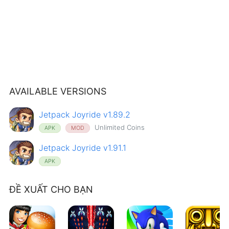
AVAILABLE VERSIONS
Jetpack Joyride v1.89.2
Unlimited Coins
APK
MOD
Jetpack Joyride v1.91.1
APK
ĐỀ XUẤT CHO BẠN