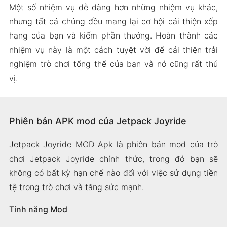
Một số nhiệm vụ dễ dàng hơn những nhiệm vụ khác,
nhưng tất cả chúng đều mang lại cơ hội cải thiện xếp
hạng của bạn và kiếm phần thưởng. Hoàn thành các
nhiệm vụ này là một cách tuyệt vời để cải thiện trải
nghiệm trò chơi tổng thể của bạn và nó cũng rất thú
vị.
Phiên bản APK mod của Jetpack Joyride
Jetpack Joyride MOD Apk là phiên bản mod của trò
chơi Jetpack Joyride chính thức, trong đó bạn sẽ
không có bất kỳ hạn chế nào đối với việc sử dụng tiền
tệ trong trò chơi và tăng sức mạnh.
Tính năng Mod