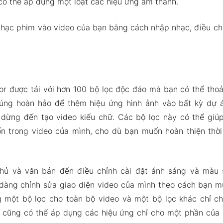
có thể áp dụng một loạt các hiệu ứng âm thanh.
hạc phim vào video của bạn bằng cách nhập nhạc, điều chỉn
or được tải với hơn 100 bộ lọc độc đáo mà bạn có thể tho
úng hoàn hảo để thêm hiệu ứng hình ảnh vào bất kỳ dự á
dừng đến tạo video kiểu chữ. Các bộ lọc này có thể giú
 trong video của mình, cho dù bạn muốn hoàn thiện thờ
hủ và văn bản đến điều chỉnh cài đặt ánh sáng và màu 
 dàng chỉnh sửa giao diện video của mình theo cách bạn m
 một bộ lọc cho toàn bộ video và một bộ lọc khác chỉ c
ạn cũng có thể áp dụng các hiệu ứng chỉ cho một phần của 