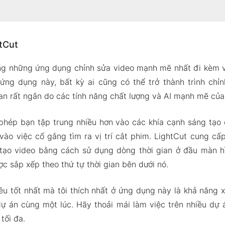
LightCut
htCut
ắt tỉa
t cả các loại video
ng những ứng dụng chỉnh sửa video mạnh mẽ nhất đi kèm với
o hợp thời trang và phong phú
ứng dụng này, bất kỳ ai cũng có thể trở thành trình chỉ
a nhạc nâng cao
ian rất ngắn do các tính năng chất lượng và AI mạnh mẽ của
yệt vời
hép bạn tập trung nhiều hơn vào các khía cạnh sáng tạo 
 biến hình
 vào việc cố gắng tìm ra vị trí cắt phim. LightCut cung c
 Mod của LightCut
tạo video bằng cách sử dụng dòng thời gian ở đầu màn hìn
g mod
ợc sắp xếp theo thứ tự thời gian bên dưới nó.
htCut Video Editor Apk & MOD cho Android 2024
ều tốt nhất mà tôi thích nhất ở ứng dụng này là khả năng 
dự án cùng một lúc. Hãy thoải mái làm việc trên nhiều dự 
tối đa.