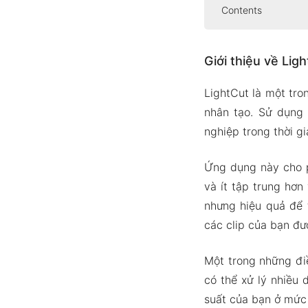
Contents
Giới thiệu về 
Giới thiệu về Lig
Tự động c
Hỗ trợ tấ
LightCut là một tro
Mẫu vide
nhân tạo. Sử dụng 
Chỉnh sử
nghiệp trong thời g
Bộ lọc tu
Ứng dụng này cho p
Hiệu ứng
và ít tập trung hơn
Phiên bản APK
nhưng hiệu quả để 
Tính năn
các clip của bạn đư
Tải xuống Lig
Một trong những đi
có thể xử lý nhiều 
suất của bạn ở mức 