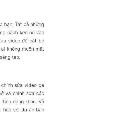
ho bạn. Tất cả những
ằng cách kéo nó vào
sửa video để cắt bỏ
g ai không muốn mất
 sáng tạo.
h chỉnh sửa video đa
mở và chỉnh sửa các
u định dạng khác. Và
ù hợp với dự án bạn