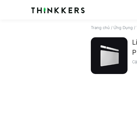
Trang chủ
/
Ứng Dụng
/
L
P
Cậ