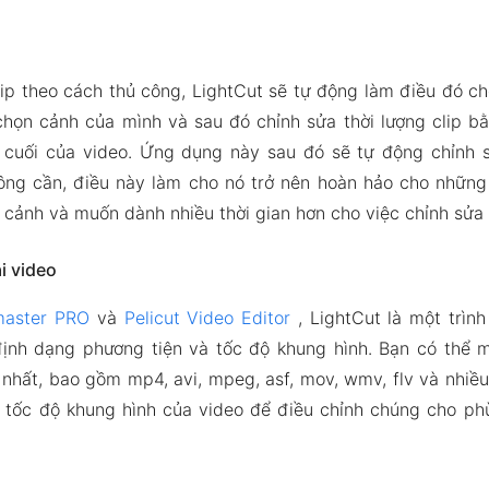
clip theo cách thủ công, LightCut sẽ tự động làm điều đó c
 chọn cảnh của mình và sau đó chỉnh sửa thời lượng clip b
 cuối của video. Ứng dụng này sau đó sẽ tự động chỉnh 
ng cần, điều này làm cho nó trở nên hoàn hảo cho nhữn
ắt cảnh và muốn dành nhiều thời gian hơn cho việc chỉnh sửa
ại video
master PRO
và
Pelicut Video Editor
, LightCut là một trìn
định dạng phương tiện và tốc độ khung hình. Bạn có thể 
nhất, bao gồm mp4, avi, mpeg, asf, mov, wmv, flv và nhiề
i tốc độ khung hình của video để điều chỉnh chúng cho ph