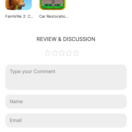
FarmVille 2: Country Escape
Car Restoration 3D
REVIEW & DISCUSSION