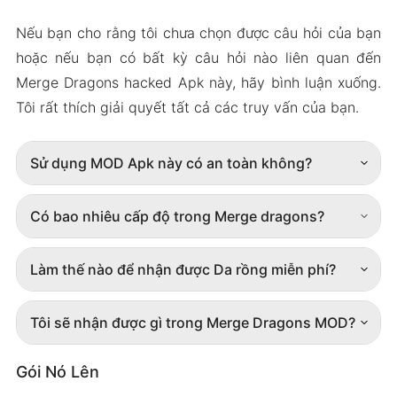
Nếu bạn cho rằng tôi chưa chọn được câu hỏi của bạn
hoặc nếu bạn có bất kỳ câu hỏi nào liên quan đến
Merge Dragons hacked Apk này, hãy bình luận xuống.
Tôi rất thích giải quyết tất cả các truy vấn của bạn.
Sử dụng MOD Apk này có an toàn không?
Có bao nhiêu cấp độ trong Merge dragons?
Làm thế nào để nhận được Da rồng miễn phí?
Tôi sẽ nhận được gì trong Merge Dragons MOD?
Gói Nó Lên