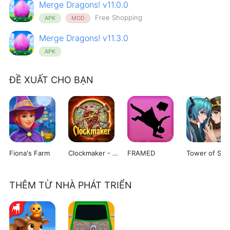
Merge Dragons! v11.0.0
Free Shopping
APK
MOD
Merge Dragons! v11.3.0
APK
ĐỀ XUẤT CHO BẠN
Fiona's Farm
Clockmaker - Match 3 Games
FRAMED
THÊM TỪ NHÀ PHÁT TRIỂN