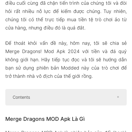
điều cuối cùng đã chặn tiến trình của chúng tôi và đòi
hỏi rất nhiều nỗ lực để kiếm được chúng. Tuy nhiên,
chúng tôi có thể trực tiếp mua tiền tệ trò chơi ảo từ
cửa hàng, nhưng điều đó là quá đắt.
Để thoát khỏi vấn đề này, hôm nay, tôi sẽ chia sẻ
Merge Dragons! Mod Apk 2024 với tiền và đá quý
không giới hạn. Hãy tiếp tục đọc và tôi sẽ hướng dẫn
bạn sử dụng phiên bản Modded này của trò chơi để
trở thành nhà vô địch của thế giới rồng.
Contents
Merge Dragons MOD Apk Là Gì
Merge Dragons MOD Apk Là Gì
Đặc Điểm Của Merge Dragons MOD Apk
Tiền mod không giới hạn