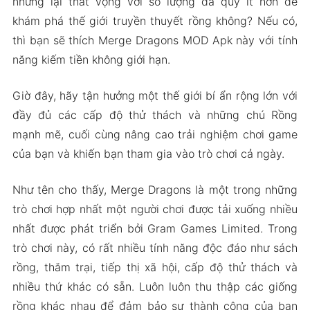
nhưng lại thất vọng với số lượng đá quý ít hơn để
khám phá thế giới truyền thuyết rồng không? Nếu có,
thì bạn sẽ thích Merge Dragons MOD Apk này với tính
năng kiếm tiền không giới hạn.
Giờ đây, hãy tận hưởng một thế giới bí ẩn rộng lớn với
đầy đủ các cấp độ thử thách và những chú Rồng
mạnh mẽ, cuối cùng nâng cao trải nghiệm chơi game
của bạn và khiến bạn tham gia vào trò chơi cả ngày.
Như tên cho thấy, Merge Dragons là một trong những
trò chơi hợp nhất một người chơi được tải xuống nhiều
nhất được phát triển bởi Gram Games Limited. Trong
trò chơi này, có rất nhiều tính năng độc đáo như sách
rồng, thăm trại, tiếp thị xã hội, cấp độ thử thách và
nhiều thứ khác có sẵn. Luôn luôn thu thập các giống
rồng khác nhau để đảm bảo sự thành công của bạn