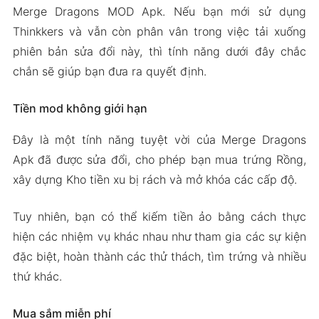
Merge Dragons MOD Apk. Nếu bạn mới sử dụng
Thinkkers và vẫn còn phân vân trong việc tải xuống
phiên bản sửa đổi này, thì tính năng dưới đây chắc
chắn sẽ giúp bạn đưa ra quyết định.
Tiền mod không giới hạn
Đây là một tính năng tuyệt vời của Merge Dragons
Apk đã được sửa đổi, cho phép bạn mua trứng Rồng,
xây dựng Kho tiền xu bị rách và mở khóa các cấp độ.
Tuy nhiên, bạn có thể kiếm tiền ảo bằng cách thực
hiện các nhiệm vụ khác nhau như tham gia các sự kiện
đặc biệt, hoàn thành các thử thách, tìm trứng và nhiều
thứ khác.
Mua sắm miễn phí