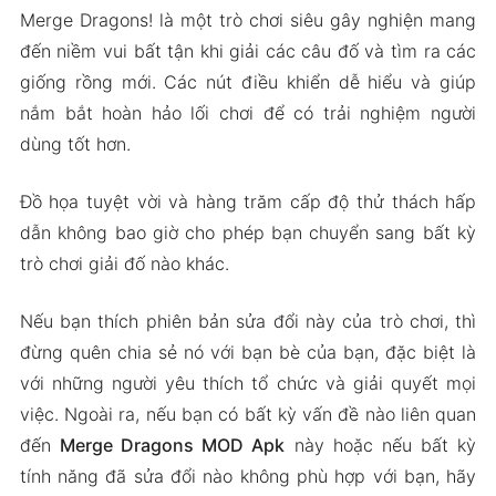
Merge Dragons! là một trò chơi siêu gây nghiện mang
đến niềm vui bất tận khi giải các câu đố và tìm ra các
giống rồng mới. Các nút điều khiển dễ hiểu và giúp
nắm bắt hoàn hảo lối chơi để có trải nghiệm người
dùng tốt hơn.
Đồ họa tuyệt vời và hàng trăm cấp độ thử thách hấp
dẫn không bao giờ cho phép bạn chuyển sang bất kỳ
trò chơi giải đố nào khác.
Nếu bạn thích phiên bản sửa đổi này của trò chơi, thì
đừng quên chia sẻ nó với bạn bè của bạn, đặc biệt là
với những người yêu thích tổ chức và giải quyết mọi
việc. Ngoài ra, nếu bạn có bất kỳ vấn đề nào liên quan
đến
Merge Dragons MOD Apk
này hoặc nếu bất kỳ
tính năng đã sửa đổi nào không phù hợp với bạn, hãy