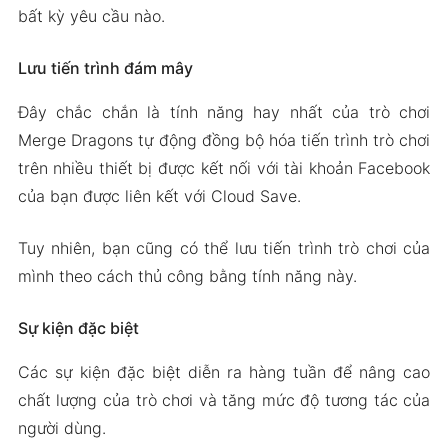
bất kỳ yêu cầu nào.
Lưu tiến trình đám mây
Đây chắc chắn là tính năng hay nhất của trò chơi
Merge Dragons tự động đồng bộ hóa tiến trình trò chơi
trên nhiều thiết bị được kết nối với tài khoản Facebook
của bạn được liên kết với Cloud Save.
Tuy nhiên, bạn cũng có thể lưu tiến trình trò chơi của
mình theo cách thủ công bằng tính năng này.
Sự kiện đặc biệt
Các sự kiện đặc biệt diễn ra hàng tuần để nâng cao
chất lượng của trò chơi và tăng mức độ tương tác của
người dùng.