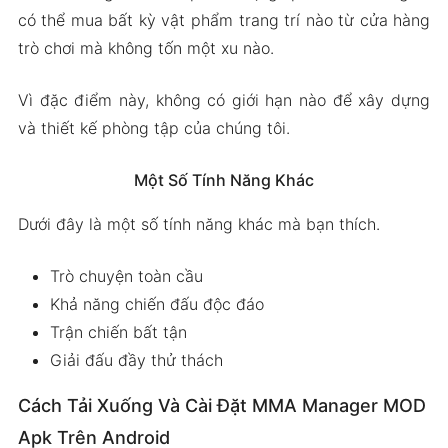
có thể mua bất kỳ vật phẩm trang trí nào từ cửa hàng
trò chơi mà không tốn một xu nào.
Vì đặc điểm này, không có giới hạn nào để xây dựng
và thiết kế phòng tập của chúng tôi.
Một Số Tính Năng Khác
Dưới đây là một số tính năng khác mà bạn thích.
Trò chuyện toàn cầu
Khả năng chiến đấu độc đáo
Trận chiến bất tận
Giải đấu đầy thử thách
Cách Tải Xuống Và Cài Đặt MMA Manager MOD
Apk Trên Android