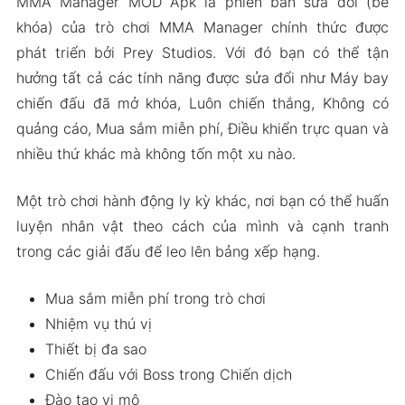
MMA Manager MOD Apk là phiên bản sửa đổi (bẻ
Gói Nó Lên
khóa) của trò chơi MMA Manager chính thức được
phát triển bởi Prey Studios. Với đó bạn có thể tận
hưởng tất cả các tính năng được sửa đổi như Máy bay
chiến đấu đã mở khóa, Luôn chiến thắng, Không có
quảng cáo, Mua sắm miễn phí, Điều khiển trực quan và
nhiều thứ khác mà không tốn một xu nào.
Một trò chơi hành động ly kỳ khác, nơi bạn có thể huấn
luyện nhân vật theo cách của mình và cạnh tranh
trong các giải đấu để leo lên bảng xếp hạng.
Mua sắm miễn phí trong trò chơi
Nhiệm vụ thú vị
Thiết bị đa sao
Chiến đấu với Boss trong Chiến dịch
Đào tạo vi mô