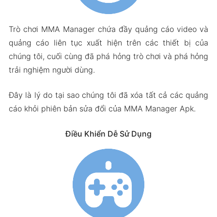
Trò chơi MMA Manager chứa đầy quảng cáo video và
quảng cáo liên tục xuất hiện trên các thiết bị của
chúng tôi, cuối cùng đã phá hỏng trò chơi và phá hỏng
trải nghiệm người dùng.
Đây là lý do tại sao chúng tôi đã xóa tất cả các quảng
cáo khỏi phiên bản sửa đổi của MMA Manager Apk.
Điều Khiển Dễ Sử Dụng