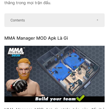
thắng trong mọi trận đấu.
Contents
MMA Manager MOD Apk Là Gì
MMA Manager MOD Apk Là Gì
Tính Năng Của MMA Manager MOD Apk
Luôn Thắng MOD
Máy Bay Chiến Đấu Mở Khóa
Quảng Cáo Đã Xóa
Điều Khiển Dễ Sử Dụng
Mua Sắm Miễn Phí
Một Số Tính Năng Khác
Cách Tải Xuống Và Cài Đặt MMA Manager MOD
Apk Trên Android
Mọi Người Cũng Hỏi (FAQs)