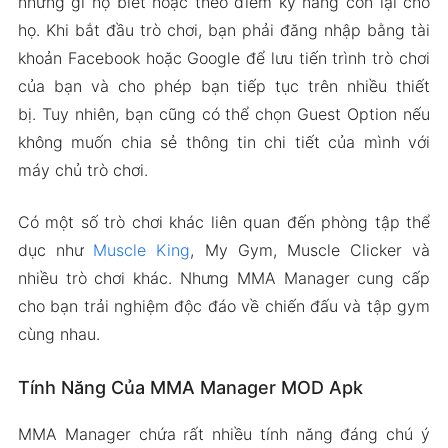
những gì họ biết hoặc theo điểm kỹ năng còn lại cho
họ. Khi bắt đầu trò chơi, bạn phải đăng nhập bằng tài
khoản Facebook hoặc Google để lưu tiến trình trò chơi
của bạn và cho phép bạn tiếp tục trên nhiều thiết
bị. Tuy nhiên, bạn cũng có thể chọn Guest Option nếu
không muốn chia sẻ thông tin chi tiết của mình với
máy chủ trò chơi.
Có một số trò chơi khác liên quan đến phòng tập thể
dục như
Muscle King
, My Gym, Muscle Clicker và
nhiều trò chơi khác. Nhưng MMA Manager cung cấp
cho bạn trải nghiệm độc đáo về chiến đấu và tập gym
cùng nhau.
Tính Năng Của MMA Manager MOD Apk
MMA Manager chứa rất nhiều tính năng đáng chú ý