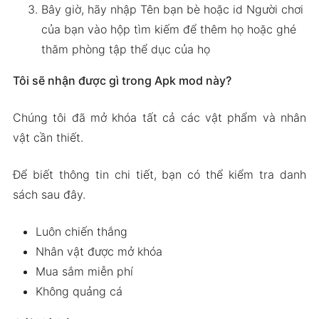
Bây giờ, hãy nhập Tên bạn bè hoặc id Người chơi
của bạn vào hộp tìm kiếm để thêm họ hoặc ghé
thăm phòng tập thể dục của họ
Tôi sẽ nhận được gì trong Apk mod này?
Chúng tôi đã mở khóa tất cả các vật phẩm và nhân
vật cần thiết.
Để biết thông tin chi tiết, bạn có thể kiểm tra danh
sách sau đây.
Luôn chiến thắng
Nhân vật được mở khóa
Mua sắm miễn phí
Không quảng cá