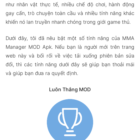
như nhân vật thực tế, nhiều chế độ chơi, hành động
gay cấn, trò chuyện toàn cầu và nhiều tính năng khác
khiến nó lan truyền nhanh chóng trong giới game thủ.
Dưới đây, tôi đã nêu bật một số tính năng của MMA
Manager MOD Apk. Nếu bạn là người mới trên trang
web này và bối rối về việc tải xuống phiên bản sửa
đổi, thì các tính năng dưới đây sẽ giúp bạn thoải mái
và giúp bạn đưa ra quyết định.
Luôn Thắng MOD