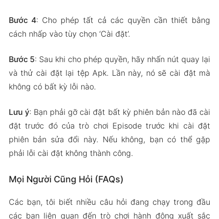
Bước 4
: Cho phép tất cả các quyền cần thiết bằng
cách nhấp vào tùy chọn ‘Cài đặt’.
Bước 5
: Sau khi cho phép quyền, hãy nhấn nút quay lại
và thử cài đặt lại tệp Apk. Lần này, nó sẽ cài đặt mà
không có bất kỳ lỗi nào.
Lưu ý
: Bạn phải gỡ cài đặt bất kỳ phiên bản nào đã cài
đặt trước đó của trò chơi Episode trước khi cài đặt
phiên bản sửa đổi này. Nếu không, bạn có thể gặp
phải lỗi cài đặt không thành công.
Mọi Người Cũng Hỏi (FAQs)
Các bạn, tôi biết nhiều câu hỏi đang chạy trong đầu
các bạn liên quan đến trò chơi hành động xuất sắc