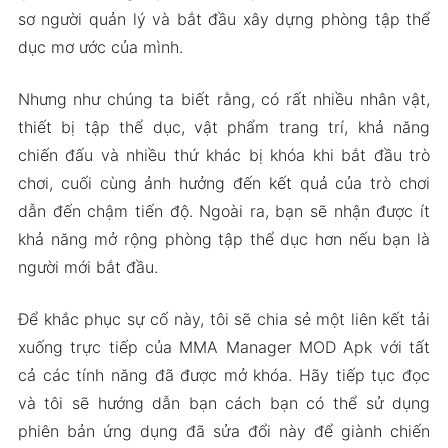
sơ người quản lý và bắt đầu xây dựng phòng tập thể
dục mơ ước của mình.
Nhưng như chúng ta biết rằng, có rất nhiều nhân vật,
thiết bị tập thể dục, vật phẩm trang trí, khả năng
chiến đấu và nhiều thứ khác bị khóa khi bắt đầu trò
chơi, cuối cùng ảnh hưởng đến kết quả của trò chơi
dẫn đến chậm tiến độ. Ngoài ra, bạn sẽ nhận được ít
khả năng mở rộng phòng tập thể dục hơn nếu bạn là
người mới bắt đầu.
Để khắc phục sự cố này, tôi sẽ chia sẻ một liên kết tải
xuống trực tiếp của MMA Manager MOD Apk với tất
cả các tính năng đã được mở khóa. Hãy tiếp tục đọc
và tôi sẽ hướng dẫn bạn cách bạn có thể sử dụng
phiên bản ứng dụng đã sửa đổi này để giành chiến