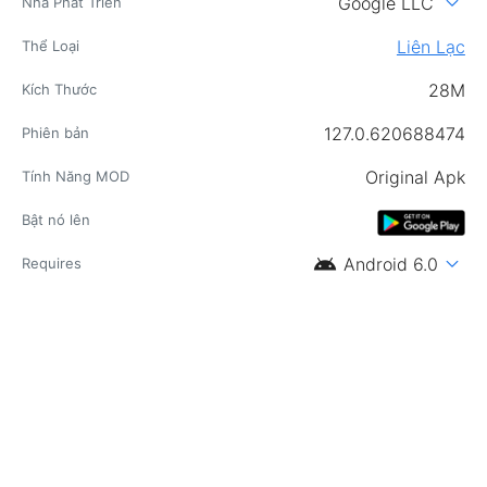
expand_more
Google LLC
Nhà Phát Triển
Liên Lạc
Thể Loại
28M
Kích Thước
127.0.620688474
Phiên bản
Original Apk
Tính Năng MOD
Bật nó lên
android
expand_more
Android 6.0
Requires