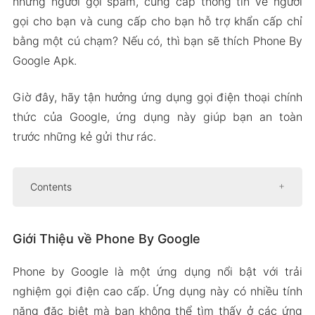
những người gọi spam, cung cấp thông tin về người
gọi cho bạn và cung cấp cho bạn hỗ trợ khẩn cấp chỉ
bằng một cú chạm? Nếu có, thì bạn sẽ thích Phone By
Google Apk.
Giờ đây, hãy tận hưởng ứng dụng gọi điện thoại chính
thức của Google, ứng dụng này giúp bạn an toàn
trước những kẻ gửi thư rác.
Contents
Giới Thiệu về Phone By Google
Giới Thiệu về Phone By Google
Tự động chặn thư rác và cuộc gọi tự động
Máy ghi âm cho cuộc gọi
Phone by Google là một ứng dụng nổi bật với trải
Phiên âm trực tiếp của bản ghi cuộc gọi
nghiệm gọi điện cao cấp. Ứng dụng này có nhiều tính
Phụ đề cuộc gọi thông minh theo thời gian
năng đặc biệt mà bạn không thể tìm thấy ở các ứng