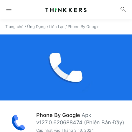
menu
search
Trang chủ
/
Ứng Dụng
/
Liên Lạc
/
Phone By Google
Phone By Google
Apk
v127.0.620688474 (Phiên Bản Đầy)
Cập nhật vào Tháng 3 16, 2024