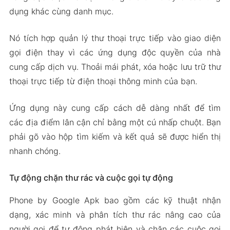
thực
dụng khác cùng danh mục.
ID người gọi nâng cao và tra cứu ngược
Nó tích hợp quản lý thư thoại trực tiếp vào giao diện
Tải Xuống Phone By Google Apk
gọi điện thay vì các ứng dụng độc quyền của nhà
v127.0.620688474 cho Android
cung cấp dịch vụ. Thoải mái phát, xóa hoặc lưu trữ thư
thoại trực tiếp từ điện thoại thông minh của bạn.
Ứng dụng này cung cấp cách dễ dàng nhất để tìm
các địa điểm lân cận chỉ bằng một cú nhấp chuột. Bạn
phải gõ vào hộp tìm kiếm và kết quả sẽ được hiển thị
nhanh chóng.
Tự động chặn thư rác và cuộc gọi tự động
Phone by Google Apk bao gồm các kỹ thuật nhận
dạng, xác minh và phân tích thư rác nâng cao của
người gọi để tự động phát hiện và chặn các cuộc gọi