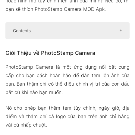
hoặc hình mờ tùy chỉnh lên ảnh của mình? Nếu có, thì
bạn sẽ thích PhotoStamp Camera MOD Apk.
Contents
Giới Thiệu về PhotoStamp Camera
Giới Thiệu về PhotoStamp Camera
Nhiều kiểu phông chữ
Chọn màu văn bản với Bộ chọn tùy chỉnh
PhotoStamp Camera là một ứng dụng nổi bật cung
Thêm Logo của bạn để cải thiện thương
cấp cho bạn cách hoàn hảo để dán tem lên ảnh của
hiệu của bạn
bạn. Bạn thậm chí có thể điều chỉnh vị trí của con dấu
Phiên Bản APK Mod của PhotoStamp Camera
bất cứ khi nào bạn muốn.
Tính Năng Mod
Nó cho phép bạn thêm tem tùy chỉnh, ngày giờ, địa
Tải Xuống PhotoStamp Camera Apk & MOD cho
điểm và thậm chí cả logo của bạn trên ảnh chỉ bằng
Android 2024
vài cú nhấp chuột.