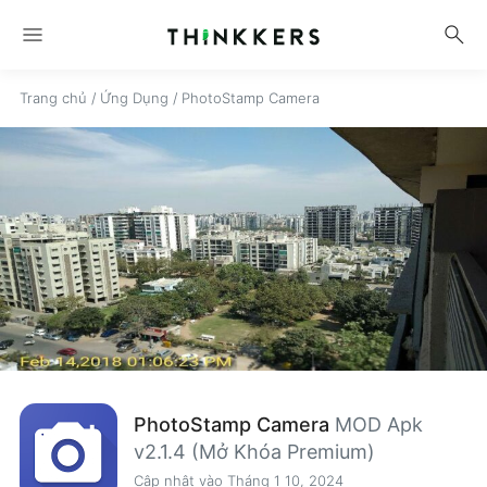
menu
search
Trang chủ
/
Ứng Dụng
/
PhotoStamp Camera
PhotoStamp Camera
MOD Apk
v2.1.4 (Mở Khóa Premium)
Cập nhật vào Tháng 1 10, 2024