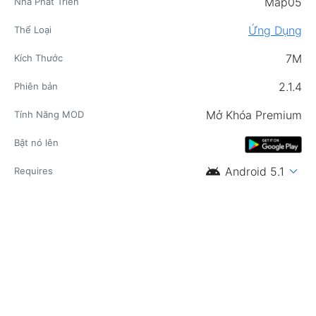
Map05
Nhà Phát Triển
Ứng Dụng
Thể Loại
7M
Kích Thước
2.1.4
Phiên bản
Mở Khóa Premium
Tính Năng MOD
Bật nó lên
android
expand_more
Android 5.1
Requires