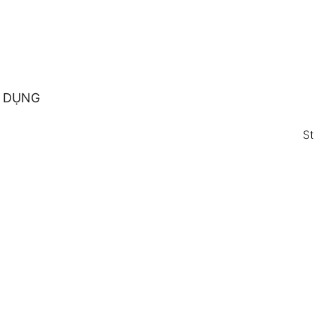
 DỤNG
S