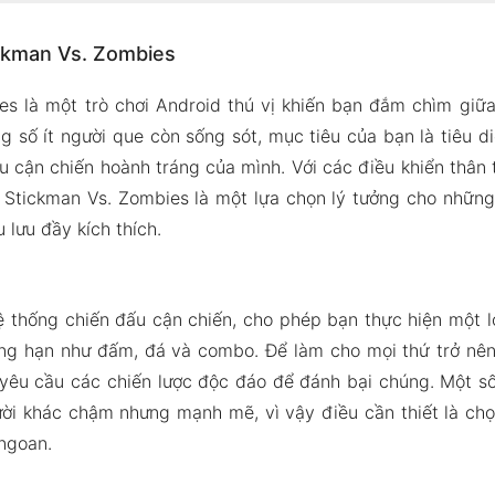
 Stickman Vs. Zombies
ickman Vs. Zombies
à Hoạt ảnh
es là một trò chơi Android thú vị khiến bạn đắm chìm giữ
độ trực tuyến
g số ít người que còn sống sót, mục tiêu của bạn là tiêu 
 Zombie khác nhau
 cận chiến hoành tráng của mình. Với các điều khiển thân 
ại vũ khí và tăng sức mạnh
n, Stickman Vs. Zombies là một lựa chọn lý tưởng cho nhữn
 lưu đầy kích thích.
 Mod của Stickman Vs. Zombie
g đã sửa đổi:
ckman Vs. Zombies Apk & MOD cho Android 2024
ệ thống chiến đấu cận chiến, cho phép bạn thực hiện một l
ng hạn như đấm, đá và combo. Để làm cho mọi thứ trở nên t
yêu cầu các chiến lược độc đáo để đánh bại chúng. Một số 
ười khác chậm nhưng mạnh mẽ, vì vậy điều cần thiết là chọ
ngoan.