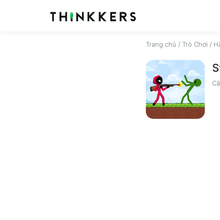
Trang chủ
/
Trò Chơi
/
H
S
Cậ