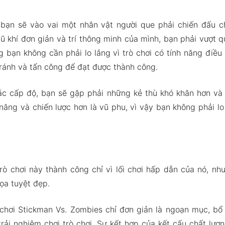
, bạn sẽ vào vai một nhân vật người que phải chiến đấu ch
ũ khí đơn giản và trí thông minh của mình, bạn phải vượt 
g bạn không cần phải lo lắng vì trò chơi có tính năng điều
ránh và tấn công để đạt được thành công.
ác cấp độ, bạn sẽ gặp phải những kẻ thù khó khăn hơn và 
năng và chiến lược hơn là vũ phu, vì vậy bạn không phải lo
trò chơi này thành công chỉ vì lối chơi hấp dẫn của nó, n
họa tuyệt đẹp.
 chơi Stickman Vs. Zombies chỉ đơn giản là ngoạn mục, bổ
rải nghiệm chơi trò chơi. Sự kết hợp của kết cấu chất lượ