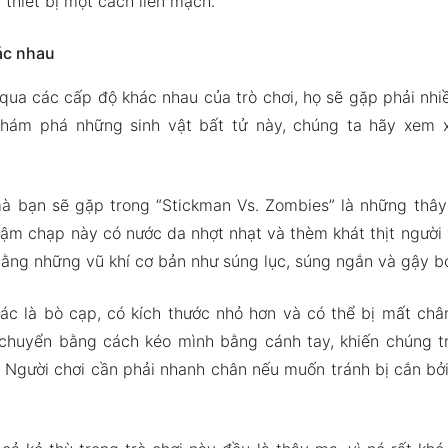
 thiết bị một cách liền mạch.
ác nhau
 qua các cấp độ khác nhau của trò chơi, họ sẽ gặp phải nhi
khám phá những sinh vật bất tử này, chúng ta hãy xem x
à bạn sẽ gặp trong “Stickman Vs. Zombies” là những thâ
hậm chạp này có nước da nhợt nhạt và thèm khát thịt người
ằng những vũ khí cơ bản như súng lục, súng ngắn và gậy b
hác là bò cạp, có kích thước nhỏ hơn và có thể bị mất ch
 chuyển bằng cách kéo mình bằng cánh tay, khiến chúng 
. Người chơi cần phải nhanh chân nếu muốn tránh bị cắn bởi