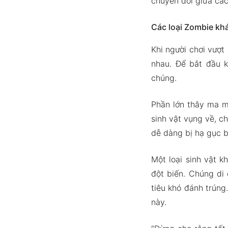
chuyển đổi giữa các
Các loại Zombie kh
Khi người chơi vượt
nhau. Để bắt đầu 
chúng.
Phần lớn thây ma m
sinh vật vụng về, c
dễ dàng bị hạ gục b
Một loại sinh vật k
đột biến. Chúng di
tiêu khó đánh trúng
này.