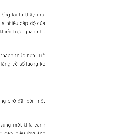
ống lại lũ thây ma.
qua nhiều cấp độ của
 khiển trực quan cho
thách thức hơn. Trò
 lắng về số lượng kẻ
hưng chờ đã, còn một
 sung một khía cạnh
ng cao, hiệu ứng ánh