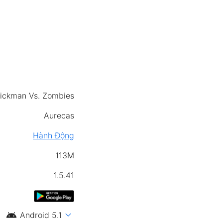
tickman Vs. Zombies
Aurecas
Hành Động
113M
1.5.41
android
expand_more
Android 5.1