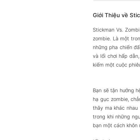
Giới Thiệu về
Giới Thiệu về St
lối chơi
Đồ họa v
Stickman Vs. Zombi
Lưu tiến 
zombie. Là một tron
Các loại
những pha chiến đấu
Nhiều lo
và lối chơi hấp dẫ
kiếm một cuộc phiêu
Phiên Bản APK
Tính năn
Tải Xuống Sti
Bạn sẽ tận hưởng h
hạ gục zombie, chẳ
thây ma khác nhau 
trong khi những ng
bạn một cách khôn 