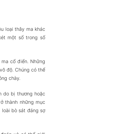
ều loại thây ma khác
ét một số trong số
y ma cổ điển. Những
 vô độ. Chúng có thể
óng chày.
ân do bị thương hoặc
trở thành những mục
 loài bò sát đáng sợ