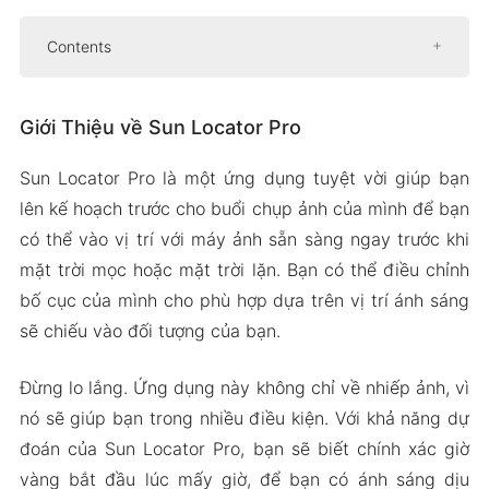
Contents
Giới Thiệu về Sun Locator Pro
Giới Thiệu về Sun Locator Pro
Khám phá mô phỏng địa hình 3D
Làm vườn và cảnh quan
Sun Locator Pro là một ứng dụng tuyệt vời giúp bạn
Bất động sản và kiến trúc
lên kế hoạch trước cho buổi chụp ảnh của mình để bạn
Phiên Bản APK Mod của Sun Locator Pro
có thể vào vị trí với máy ảnh sẵn sàng ngay trước khi
Tính Năng Mod
mặt trời mọc hoặc mặt trời lặn. Bạn có thể điều chỉnh
bố cục của mình cho phù hợp dựa trên vị trí ánh sáng
Tải Xuống Sun Locator Pro Apk & MOD cho
sẽ chiếu vào đối tượng của bạn.
Android 2024
Đừng lo lắng. Ứng dụng này không chỉ về nhiếp ảnh, vì
nó sẽ giúp bạn trong nhiều điều kiện. Với khả năng dự
đoán của Sun Locator Pro, bạn sẽ biết chính xác giờ
vàng bắt đầu lúc mấy giờ, để bạn có ánh sáng dịu