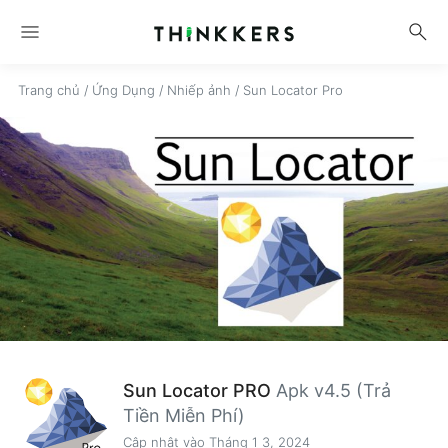
menu
search
Trang chủ
/
Ứng Dụng
/
Nhiếp ảnh
/
Sun Locator Pro
Sun Locator PRO
Apk v4.5 (Trả
Tiền Miễn Phí)
Cập nhật vào Tháng 1 3, 2024