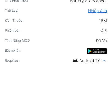
Battery Stats Saver
Nhà Phát Triển
Nhiếp ảnh
Thể Loại
16M
Kích Thước
4.5
Phiên bản
Đã Vá
Tính Năng MOD
Bật nó lên
android
expand_more
Android 7.0
Requires