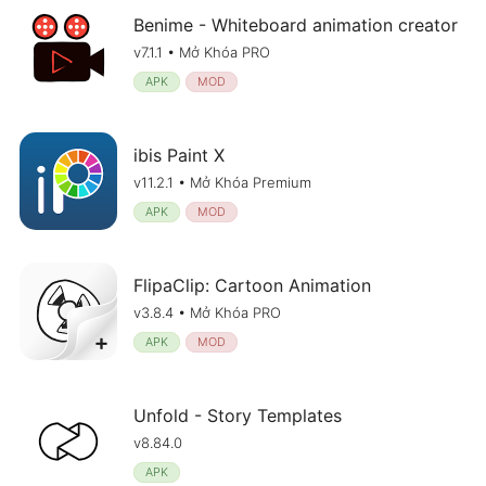
Benime - Whiteboard animation creator
v7.1.1 • Mở Khóa PRO
APK
MOD
ibis Paint X
v11.2.1 • Mở Khóa Premium
APK
MOD
FlipaClip: Cartoon Animation
v3.8.4 • Mở Khóa PRO
APK
MOD
Unfold - Story Templates
v8.84.0
APK