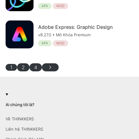
APK
MOD
Adobe Express: Graphic Design
v8.27.0 • Mở Khóa Premium
APK
MOD
chevron_right
1
2
4
Ai chúng tôi là?
Về THINKKERS
Liên hệ THINKKERS