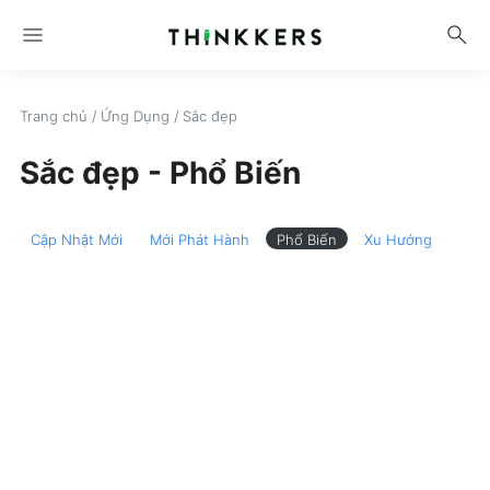
menu
search
Trang chủ
/
Ứng Dụng
/
Sắc đẹp
Sắc đẹp - Phổ Biến
Cập Nhật Mới
Mới Phát Hành
Phổ Biến
Xu Hướng