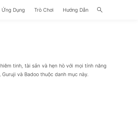
search
Ứng Dụng
Trò Chơi
Hướng Dẫn
êm tinh, tài sản và hẹn hò với mọi tính năng
, Guruji và Badoo thuộc danh mục này.