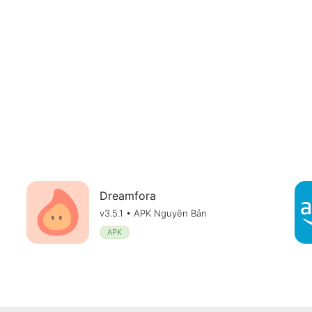
Dreamfora
v3.5.1 • APK Nguyên Bản
APK