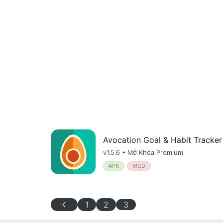
Avocation Goal & Habit Tracker
v1.5.6 • Mở Khóa Premium
APK
MOD
chevron_left
1
2
3