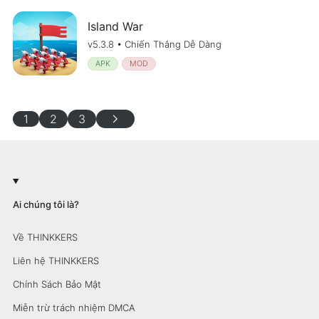
Island War
v5.3.8 • Chiến Thắng Dễ Dàng
APK
MOD
chevron_right
1
2
3
Ai chúng tôi là?
Về THINKKERS
Liên hệ THINKKERS
Chính Sách Bảo Mật
Miễn trừ trách nhiệm DMCA