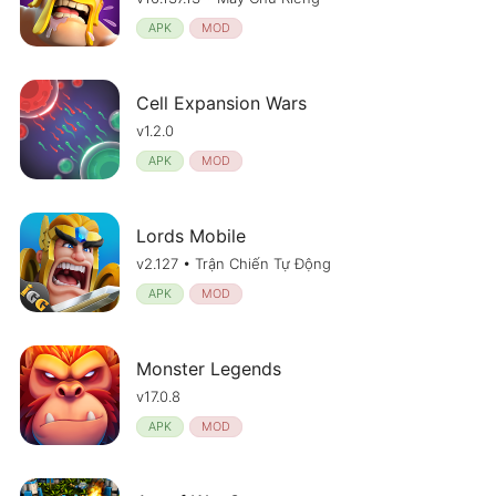
APK
MOD
Cell Expansion Wars
v1.2.0
APK
MOD
Lords Mobile
v2.127 • Trận Chiến Tự Động
APK
MOD
Monster Legends
v17.0.8
APK
MOD