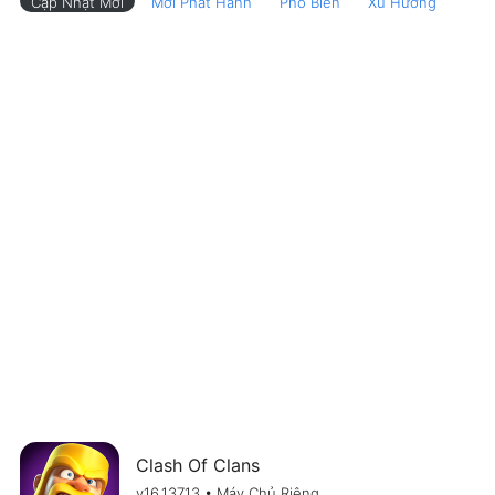
Cập Nhật Mới
Mới Phát Hành
Phổ Biến
Xu Hướng
Clash Of Clans
v16.137.13 • Máy Chủ Riêng