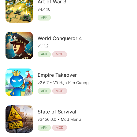
Art of War 3
v4.4.10
APK
World Conqueror 4
v1.11.2
APK
MOD
Empire Takeover
v2.6.7 • Vô Hạn Kim Cương
APK
MOD
State of Survival
v3456.0.0 • Mod Menu
APK
MOD