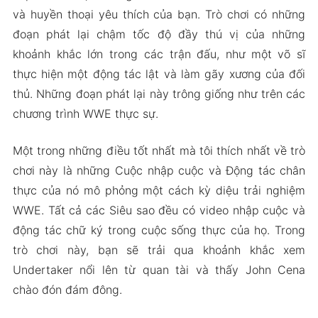
Điều khiển và gameplay nhanh chóng
và huyền thoại yêu thích của bạn. Trò chơi có những
Trận đấu và thách thức sự kiện trực tiếp
đoạn phát lại chậm tốc độ đầy thú vị của những
khoảnh khắc lớn trong các trận đấu, như một võ sĩ
Phiên bản WWE Mayhem MOD Apk
thực hiện một động tác lật và làm gãy xương của đối
Tính năng Mod
thủ. Những đoạn phát lại này trông giống như trên các
Tải Xuống WWE Mayhem Apk & MOD cho
chương trình WWE thực sự.
Android 2024
Một trong những điều tốt nhất mà tôi thích nhất về trò
chơi này là những Cuộc nhập cuộc và Động tác chân
thực của nó mô phỏng một cách kỳ diệu trải nghiệm
WWE. Tất cả các Siêu sao đều có video nhập cuộc và
động tác chữ ký trong cuộc sống thực của họ. Trong
trò chơi này, bạn sẽ trải qua khoảnh khắc xem
Undertaker nổi lên từ quan tài và thấy John Cena
chào đón đám đông.