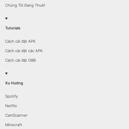
Chúng Tôi Đang Thuê!
Tutorials
Cách cài đặt APK
Cách cài đặt các APK
Cách cài đặt OBB
Xu Hướng
Spotify
Netflix
CamScanner
Minecraft