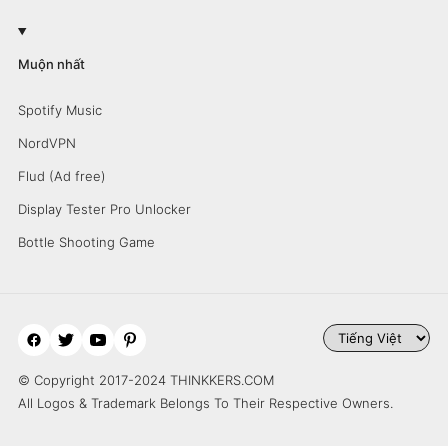
Muộn nhất
Spotify Music
NordVPN
Flud (Ad free)
Display Tester Pro Unlocker
Bottle Shooting Game
© Copyright 2017-2024 THINKKERS.COM
All Logos & Trademark Belongs To Their Respective Owners.