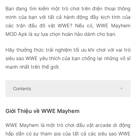
Bạn đang tìm kiếm một trò chơi trên điện thoại thông
minh của bạn với tất cả hành động đầy kịch tính của
các trận đấu đô vật WWE? Nếu có, WWE Mayhem
MOD Apk là sự lựa chọn hoàn hảo dành cho bạn.
Hãy thưởng thức trải nghiệm tối ưu khi chơi với vai trò
siêu sao WWE yêu thích của bạn chống lại những võ sĩ
mạnh nhất trên thế giới.
Contents
Giới Thiệu về WWE Mayhem
Giới Thiệu về WWE Mayhem
Chế độ đa người chơi
Tùy chỉnh và mở khóa
WWE Mayhem là một trò chơi đấu vật arcade di động
Các lớp và phong cách nhân vật đặc biệt
hấp dẫn có sự tham gia của tất cả các siêu sao WWE