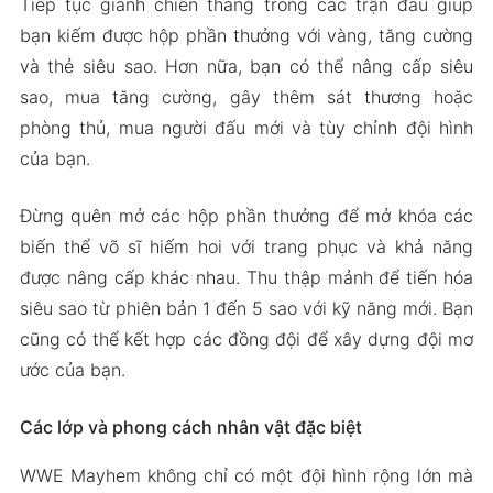
Tiếp tục giành chiến thắng trong các trận đấu giúp
bạn kiếm được hộp phần thưởng với vàng, tăng cường
và thẻ siêu sao. Hơn nữa, bạn có thể nâng cấp siêu
sao, mua tăng cường, gây thêm sát thương hoặc
phòng thủ, mua người đấu mới và tùy chỉnh đội hình
của bạn.
Đừng quên mở các hộp phần thưởng để mở khóa các
biến thể võ sĩ hiếm hoi với trang phục và khả năng
được nâng cấp khác nhau. Thu thập mảnh để tiến hóa
siêu sao từ phiên bản 1 đến 5 sao với kỹ năng mới. Bạn
cũng có thể kết hợp các đồng đội để xây dựng đội mơ
ước của bạn.
Các lớp và phong cách nhân vật đặc biệt
WWE Mayhem không chỉ có một đội hình rộng lớn mà