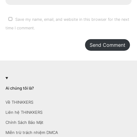
Save my name, email, and website in this browser for the next
time I comment.
Send Comment
Ai chúng tôi là?
Về THINKKERS
Liên hệ THINKKERS
Chính Sách Bảo Mật
Miễn trừ trách nhiệm DMCA