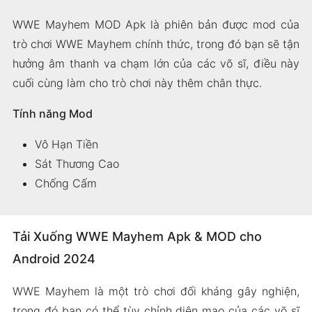
WWE Mayhem MOD Apk là phiên bản được mod của
trò chơi WWE Mayhem chính thức, trong đó bạn sẽ tận
hưởng âm thanh va chạm lớn của các võ sĩ, điều này
cuối cùng làm cho trò chơi này thêm chân thực.
Tính năng Mod
Vô Hạn Tiền
Sát Thương Cao
Chống Cấm
Tải Xuống WWE Mayhem Apk & MOD cho
Android 2024
WWE Mayhem là một trò chơi đối kháng gây nghiện,
trong đó bạn có thể tùy chỉnh diện mạo của các võ sĩ