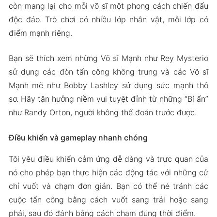
còn mang lại cho mỗi võ sĩ một phong cách chiến đấu
độc đáo. Trò chơi có nhiều lớp nhân vật, mỗi lớp có
điểm mạnh riêng.
Bạn sẽ thích xem những Võ sĩ Mạnh như Rey Mysterio
sử dụng các đòn tấn công không trung và các Võ sĩ
Mạnh mẽ như Bobby Lashley sử dụng sức mạnh thô
sơ. Hãy tận hưởng niềm vui tuyệt đỉnh từ những “Bí ẩn”
như Randy Orton, người không thể đoán trước được.
Điều khiển và gameplay nhanh chóng
Tôi yêu điều khiển cảm ứng dễ dàng và trực quan của
nó cho phép bạn thực hiện các động tác với những cử
chỉ vuốt và chạm đơn giản. Bạn có thể né tránh các
cuộc tấn công bằng cách vuốt sang trái hoặc sang
phải, sau đó đánh bằng cách chạm đúng thời điểm.