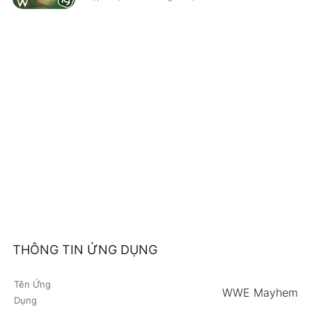
THÔNG TIN ỨNG DỤNG
Tên Ứng
WWE Mayhem
Dụng