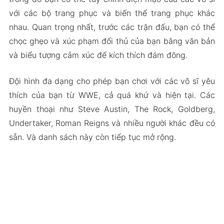
với các bộ trang phục và biến thể trang phục khác
nhau. Quan trọng nhất, trước các trận đấu, bạn có thể
chọc ghẹo và xúc phạm đối thủ của bạn bằng văn bản
và biểu tượng cảm xúc để kích thích đám đông.
Đội hình đa dạng cho phép bạn chơi với các võ sĩ yêu
thích của bạn từ WWE, cả quá khứ và hiện tại. Các
huyền thoại như Steve Austin, The Rock, Goldberg,
Undertaker, Roman Reigns và nhiều người khác đều có
sẵn. Và danh sách này còn tiếp tục mở rộng.