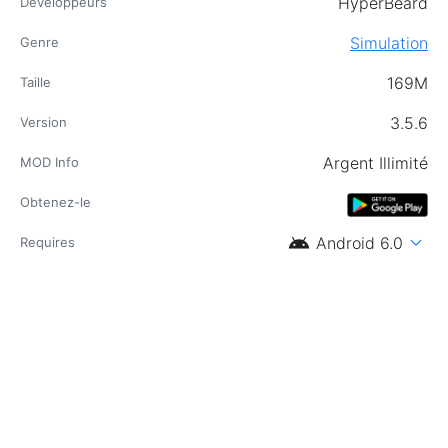
HyperBeard
Développeurs
Simulation
Genre
169M
Taille
3.5.6
Version
Argent Illimité
MOD Info
Obtenez-le
android
expand_more
Android 6.0
Requires