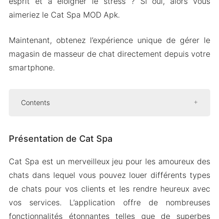
esprit et à éloigner le stress ? Si oui, alors vous
aimeriez le Cat Spa MOD Apk.
Maintenant, obtenez l’expérience unique de gérer le
magasin de masseur de chat directement depuis votre
smartphone.
Contents
Présentation de Cat Spa
Présentation de Cat Spa
Points de réputation
Inviter les invités
Cat Spa est un merveilleux jeu pour les amoureux des
Décoration de magasin
chats dans lequel vous pouvez louer différents types
Salon spécial
de chats pour vos clients et les rendre heureux avec
Salon de coiffure
vos services. L’application offre de nombreuses
fonctionnalités étonnantes telles que de superbes
Mod APK Version de Cat Spa