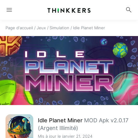
menu
search
Page d'accueil
/
Jeux
/
Simulation
/
Idle Planet Miner
Idle Planet Miner
MOD Apk v2.0.17
(Argent Illimité)
Mis à jour le janvier 21, 2024