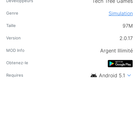
Tech Tree Games
Développeurs
Simulation
Genre
97M
Taille
2.0.17
Version
Argent Illimité
MOD Info
Obtenez-le
android
expand_more
Android 5.1
Requires