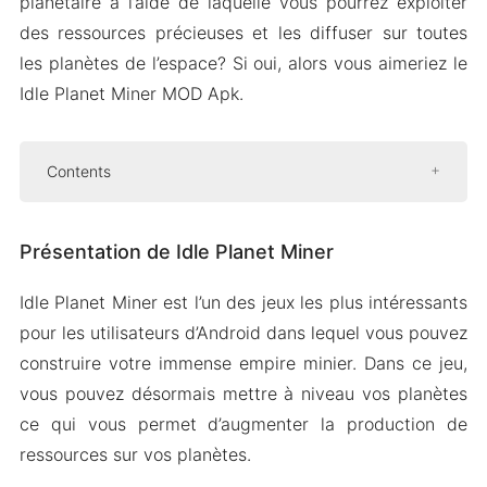
planétaire à l’aide de laquelle vous pourrez exploiter
des ressources précieuses et les diffuser sur toutes
les planètes de l’espace? Si oui, alors vous aimeriez le
Idle Planet Miner MOD Apk.
Contents
Présentation de Idle Planet Miner
Présentation de Idle Planet Miner
Articles d’artisanat
Construire de nouvelles chambres
Idle Planet Miner est l’un des jeux les plus intéressants
Gestionnaire de location
pour les utilisateurs d’Android dans lequel vous pouvez
Mod Version APK de Idle Planet Miner
construire votre immense empire minier. Dans ce jeu,
Caractéristiques du Mod
vous pouvez désormais mettre à niveau vos planètes
ce qui vous permet d’augmenter la production de
Téléchargez Idle Planet Miner MOD Apk pour
ressources sur vos planètes.
Android 2024