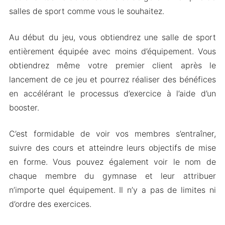
les activités
salles de sport comme vous le souhaitez.
Version APK Mod de My Gym
Au début du jeu, vous obtiendrez une salle de sport
Caractéristiques du Mod
entièrement équipée avec moins d’équipement. Vous
Téléchargez My Gym Apk & MOD pour Android
obtiendrez même votre premier client après le
2024
lancement de ce jeu et pourrez réaliser des bénéfices
en accélérant le processus d’exercice à l’aide d’un
booster.
C’est formidable de voir vos membres s’entraîner,
suivre des cours et atteindre leurs objectifs de mise
en forme. Vous pouvez également voir le nom de
chaque membre du gymnase et leur attribuer
n’importe quel équipement. Il n’y a pas de limites ni
d’ordre des exercices.