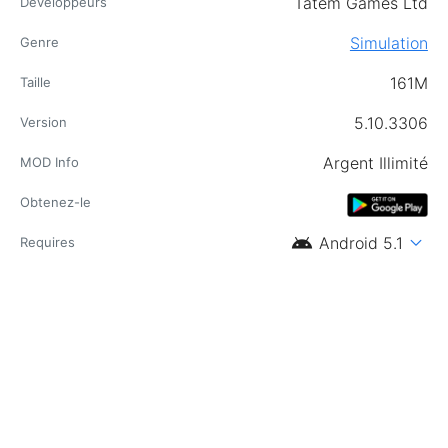
Tatem Games Ltd
Développeurs
Simulation
Genre
161M
Taille
5.10.3306
Version
Argent Illimité
MOD Info
Obtenez-le
android
expand_more
Android 5.1
Requires