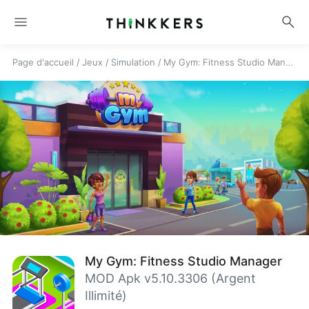
menu
search
Page d'accueil
/
Jeux
/
Simulation
/
My Gym: Fitness Studio Manager
My Gym: Fitness Studio Manager
MOD Apk v5.10.3306 (Argent
Illimité)