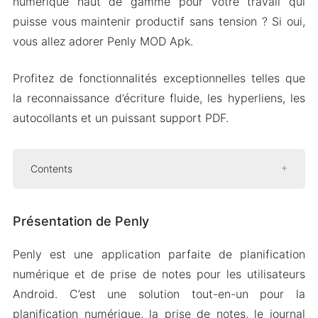
numérique haut de gamme pour votre travail qui
puisse vous maintenir productif sans tension ? Si oui,
vous allez adorer Penly MOD Apk.
Profitez de fonctionnalités exceptionnelles telles que
la reconnaissance d’écriture fluide, les hyperliens, les
autocollants et un puissant support PDF.
Contents
Présentation de Penly
Présentation de Penly
Plannings numériques et modèles
Puissant support PDF
Penly est une application parfaite de planification
Organisation et synchronisation cloud
numérique et de prise de notes pour les utilisateurs
Autocollants et intégration de médias
Android. C’est une solution tout-en-un pour la
planification numérique, la prise de notes, le journal
Version Mod APK de Penly