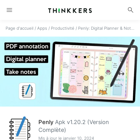
menu
search
Page d'accueil
/
Apps
/
Productivité
/
Penly: Digital Planner & Notes
Penly
Apk v1.20.2 (Version
Complète)
Mis à jour le janvier 10, 2024