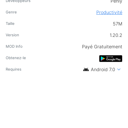
Penly
Développeurs
Productivité
Genre
57M
Taille
1.20.2
Version
Payé Gratuitement
MOD Info
Obtenez-le
android
expand_more
Android 7.0
Requires