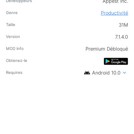
Appest Inc.
Développeurs
Productivité
Genre
31M
Taille
7.1.4.0
Version
Premium Débloqué
MOD Info
Obtenez-le
android
expand_more
Android 10.0
Requires