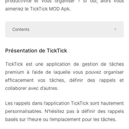
productivité et vous organiser ? Si oui, alors vous
aimeriez le TickTick MOD Apk.
Contents
Présentation de TickTick
Présentation de TickTick
Gestion des tâches impressionnante
Recherche et filtrage puissants avec des
TickTick est une application de gestion de tâches
outils de collaboration
premium à l’aide de laquelle vous pouvez organiser
Rapports analytiques et mode focus
efficacement vos tâches, définir des rappels et
Mod Version APK de TickTick
collaborer avec d’autres.
Caractéristiques du Mod
Les rappels dans l’application TickTick sont hautement
Télécharger TickTick Apk & MOD pour Android
personnalisables. N’hésitez pas à définir des rappels
2024
basés sur l’heure ou l’emplacement pour les tâches.