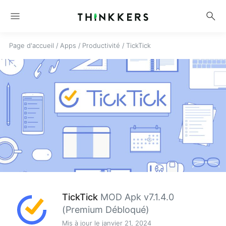
menu
search
Page d'accueil
/
Apps
/
Productivité
/
TickTick
TickTick
MOD Apk v7.1.4.0
(Premium Débloqué)
Mis à jour le janvier 21, 2024