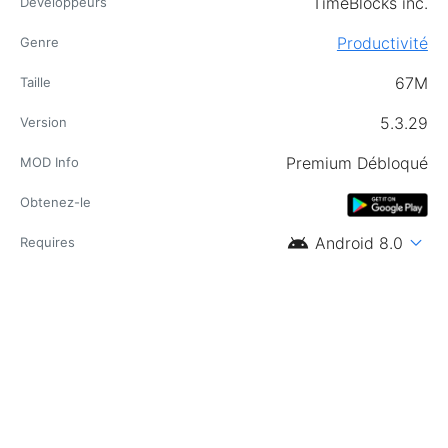
TimeBlocks inc.
Développeurs
Productivité
Genre
67M
Taille
5.3.29
Version
Premium Débloqué
MOD Info
Obtenez-le
android
expand_more
Android 8.0
Requires