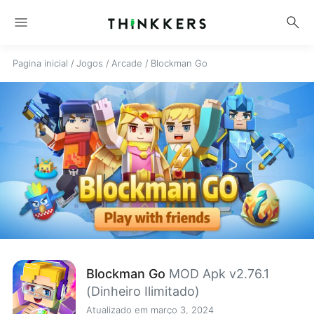
menu
search
Pagina inicial
/
Jogos
/
Arcade
/
Blockman Go
Blockman Go
MOD Apk v2.76.1
(Dinheiro Ilimitado)
Atualizado em março 3, 2024