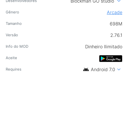
expand_more
Blockman GO studio
Desenvolvedores
Arcade
Gênero
698M
Tamanho
2.76.1
Versão
Dinheiro Ilimitado
Info do MOD
Aceite
android
expand_more
Android 7.0
Requires