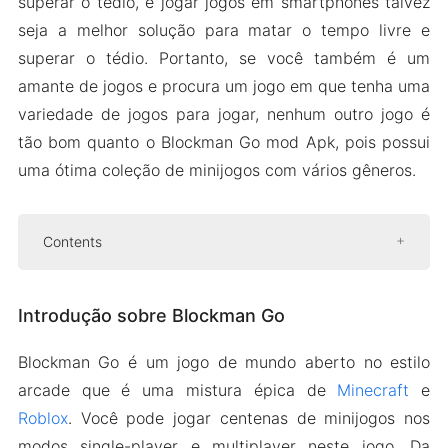
superar o tédio, e jogar jogos em smartphones talvez
seja a melhor solução para matar o tempo livre e
superar o tédio. Portanto, se você também é um
amante de jogos e procura um jogo em que tenha uma
variedade de jogos para jogar, nenhum outro jogo é
tão bom quanto o Blockman Go mod Apk, pois possui
uma ótima coleção de minijogos com vários gêneros.
Contents
Introdução sobre Blockman Go
Introdução sobre Blockman Go
Fácil e divertido de jogar
Milhões de experiências
Blockman Go é um jogo de mundo aberto no estilo
Jogar com amigos
arcade que é uma mistura épica de
Minecraft
e
Mostre seu estilo
Roblox
. Você pode jogar centenas de minijogos nos
modos single-player e multiplayer neste jogo. Da
Versão Mod APK de Blockman Go