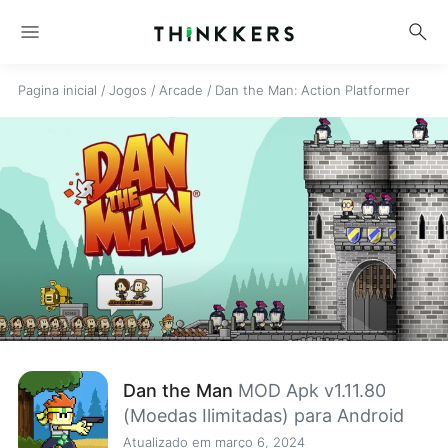
menu
search
Pagina inicial
/
Jogos
/
Arcade
/
Dan the Man: Action Platformer
Dan the Man
MOD Apk v1.11.80
(Moedas Ilimitadas) para Android
Atualizado em março 6, 2024