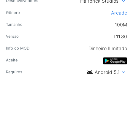
expand_more
Halfbrick Studios
Desenvolvedores
Arcade
Gênero
100M
Tamanho
1.11.80
Versão
Dinheiro Ilimitado
Info do MOD
Aceite
android
expand_more
Android 5.1
Requires