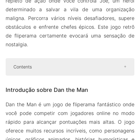
repleto de ação onde você controla Joe, um herói
determinado a salvar a vila de uma organização
maligna. Percorra vários níveis desafiadores, supere
obstáculos e enfrente chefes épicos. Este jogo retrô
de fliperama certamente evocará uma sensação de
nostalgia.
Contents
Introdução sobre Dan the Man
Introdução sobre Dan the Man
Jogabilidade
Moedas para atualizações máximas
Dan the Man é um jogo de fliperama fantástico onde
Exploração
você pode competir com jogadores online no modo
Versão Mod APK de Dan the Man
rápido para alcançar pontuações mais altas. O jogo
Recursos do Mod
oferece muitos recursos incríveis, como personagens
únicos, gráficos animados, histórias humorísticas e