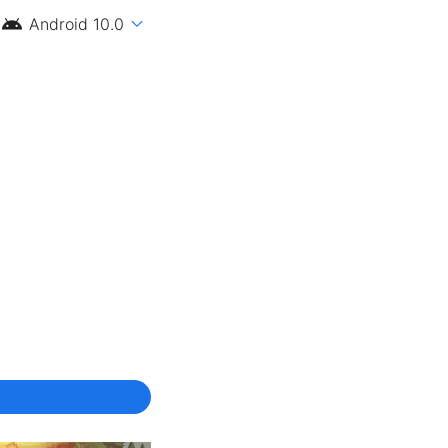
android
expand_more
Android 10.0