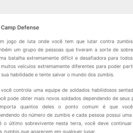
bre Camp Defense
e Camp Defense
200 níveis
sua base de zumbis
 jogo de luta onde você tem que lutar contra zumbis
mundo que você ama
bém um grupo de pessoas que tiveram a sorte de sobrevi
eu exército
ma batalha extremamente difícil e desafiadora para todos
 muitos veículos extremamente diferentes para poder parti
PK de Camp Defense
 sua habilidade e tente salvar o mundo dos zumbis.
s do Mod
efense MOD Apk para Android 2024
você controla uma equipe de soldados habilidosos senta
ocê pode obter mais novos soldados dependendo de seus p
importa quantos deles o ponto comum é que você 
endendo do número de zumbis e cada pessoa possui uma a
 o último sobrevivente nesta terra, você deve continuar 
os zumbis que aparecem em qualquer lugar.