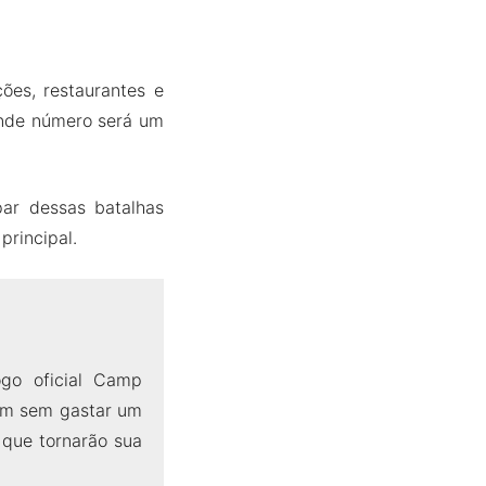
ões, restaurantes e
ande número será um
par dessas batalhas
principal.
go oficial Camp
ium sem gastar um
 que tornarão sua