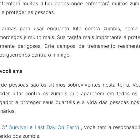
nfrentará muitas dificuldades onde enfrentará muitos zumb
ue proteger as pessoas.
s armas para usar enquanto luta contra zumbis, como es
, morcegos e muito mais. Sua tarefa mais importante é pro
mente perigosos. Crie campos de treinamento realmente 
s guerreiros contra o inimigo.
 você ama
de pessoas são os últimos sobreviventes nesta terra. Vo
poder lutar contra os zumbis que aparecem em todos os l
ogador é proteger seus quartéis e a vida das pessoas nos
nários.
 Of Survival
e
Last Day On Earth
, você tem a responsabil
erido dos zumbis.