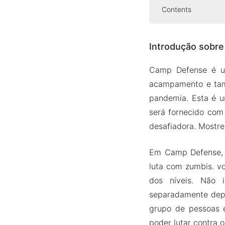
Contents
Introdução so
Introdução sobr
Mais de 
Proteja 
Camp Defense é um
Salve o 
acampamento e tam
Proteja s
pandemia. Esta é u
será fornecido com
Versão Mod A
desafiadora. Mostre
Recurso
Baixe Camp D
Em Camp Defense, 
luta com zumbis. v
dos níveis. Não 
separadamente dep
grupo de pessoas é
poder lutar contra 