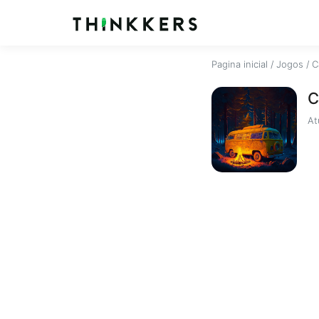
Pagina inicial
/
Jogos
/
C
C
At