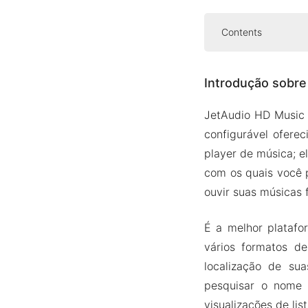
Contents
Introdução so
Introdução sobre
Interface
Personal
JetAudio HD Music 
Criar lis
configurável ofere
Leitor d
player de música; e
com os quais você p
Mod APK Versã
ouvir suas músicas f
Recurso
Baixe o JetAu
É a melhor platafo
vários formatos d
localização de su
pesquisar o nome 
visualizações de lis