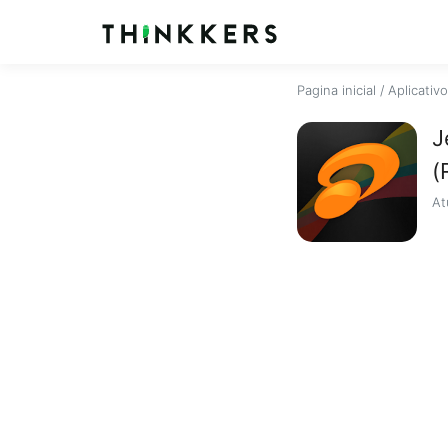
Pagina inicial
/
Aplicativ
J
(
At