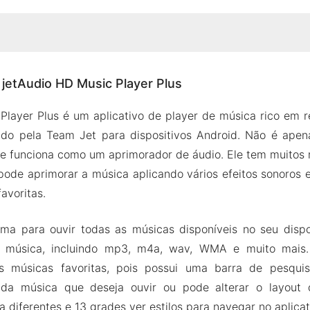
bre jetAudio HD Music Player Plus
 jetAudio HD Music Player Plus
 de usuário simplista
ize seu reprodutor de música
Player Plus é um aplicativo de player de música rico em r
tas de reprodução
cido pela Team Jet para dispositivos Android. Não é apen
e música rico em recursos
le funciona como um aprimorador de áudio. Ele tem muitos 
ode aprimorar a música aplicando vários efeitos sonoros 
o do jetAudio HD Music Player Plus
avoritas.
s do Mod
dio HD Music Player Plus APK para Android 2024
rma para ouvir todas as músicas disponíveis no seu dispos
e música, incluindo mp3, m4a, wav, WMA e muito mais.
as músicas favoritas, pois possui uma barra de pesqu
da música que deseja ouvir ou pode alterar o layout 
ta diferentes e 13 grades ver estilos para navegar no aplicat