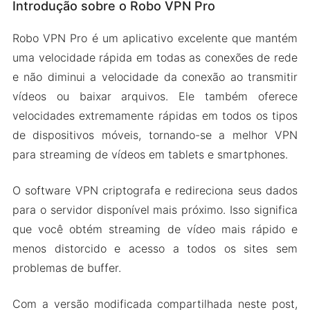
Introdução sobre o Robo VPN Pro
Largura de banda ilimitada
Criptografia robusta
Robo VPN Pro é um aplicativo excelente que mantém
Desbloqueie serviços de streaming
uma velocidade rápida em todas as conexões de rede
Servidores mundiais
e não diminui a velocidade da conexão ao transmitir
Nenhum registro de rastreamento
vídeos ou baixar arquivos. Ele também oferece
velocidades extremamente rápidas em todos os tipos
Versão Mod APK do Robo VPN Pro
de dispositivos móveis, tornando-se a melhor VPN
Recursos do mod
para streaming de vídeos em tablets e smartphones.
Baixe Robo VPN Pro Apk e MOD para Android
2024
O software VPN criptografa e redireciona seus dados
para o servidor disponível mais próximo. Isso significa
que você obtém streaming de vídeo mais rápido e
menos distorcido e acesso a todos os sites sem
problemas de buffer.
Com a versão modificada compartilhada neste post,