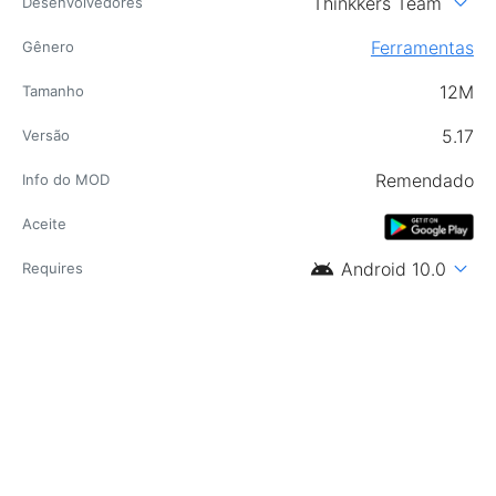
expand_more
Thinkkers Team
Desenvolvedores
Ferramentas
Gênero
12M
Tamanho
5.17
Versão
Remendado
Info do MOD
Aceite
android
expand_more
Android 10.0
Requires