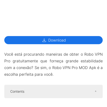
download
Download
Você está procurando maneiras de obter o Robo VPN
Pro gratuitamente que forneça grande estabilidade
com a conexão? Se sim, o Robo VPN Pro MOD Apk é a
escolha perfeita para você.
Contents
Introdução sobre o Robo VPN Pro