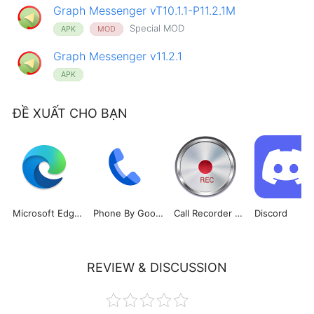
Graph Messenger vT10.1.1-P11.2.1M
Special MOD
APK
MOD
Graph Messenger v11.2.1
APK
ĐỀ XUẤT CHO BẠN
Microsoft Edge: Web Browser
Phone By Google
Call Recorder Automatic
Discord
REVIEW & DISCUSSION