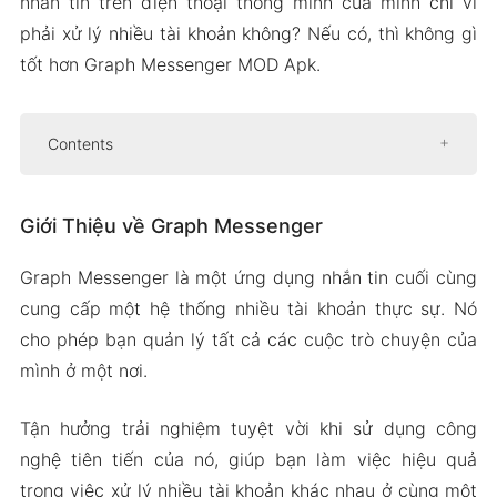
nhắn tin trên điện thoại thông minh của mình chỉ vì
phải xử lý nhiều tài khoản không? Nếu có, thì không gì
tốt hơn Graph Messenger MOD Apk.
Contents
Giới Thiệu về Graph Messenger
Giới Thiệu về Graph Messenger
Hệ thống nhiều tài khoản thực
Thể loại danh sách trò chuyện
Graph Messenger là một ứng dụng nhắn tin cuối cùng
Nhập proxy từ tệp và khay nhớ tạm
cung cấp một hệ thống nhiều tài khoản thực sự. Nó
Thông báo liên hệ đặc biệt
cho phép bạn quản lý tất cả các cuộc trò chuyện của
mình ở một nơi.
Phiên Bản APK Mod của Graph Messenger
Tính Năng Mod
Tận hưởng trải nghiệm tuyệt vời khi sử dụng công
Tải Xuống Graph Messenger Apk & MOD cho
nghệ tiên tiến của nó, giúp bạn làm việc hiệu quả
Android 2024
trong việc xử lý nhiều tài khoản khác nhau ở cùng một