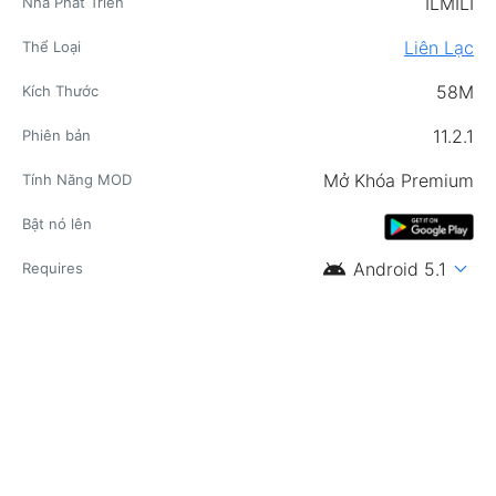
ILMILI
Nhà Phát Triển
Liên Lạc
Thể Loại
58M
Kích Thước
11.2.1
Phiên bản
Mở Khóa Premium
Tính Năng MOD
Bật nó lên
android
expand_more
Android 5.1
Requires