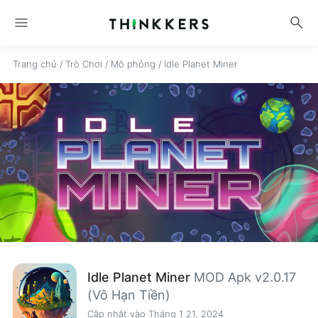
menu
search
Trang chủ
/
Trò Chơi
/
Mô phỏng
/
Idle Planet Miner
Idle Planet Miner
MOD Apk v2.0.17
(Vô Hạn Tiền)
Cập nhật vào Tháng 1 21, 2024