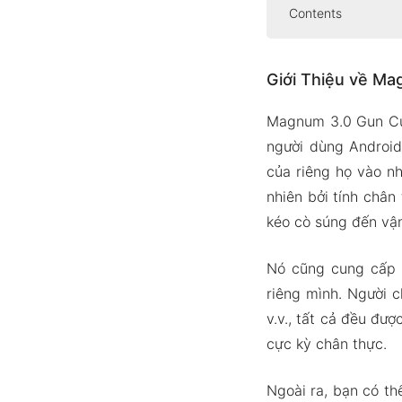
Contents
Giới Thiệu về
Giới Thiệu về M
Nhận kiế
Hiệu ứng
Magnum 3.0 Gun Cus
Phiên Bản AP
người dùng Android
tính năn
của riêng họ vào n
nhiên bởi tính chân 
Tải Xuống Ma
kéo cò súng đến vận
Nó cũng cung cấp c
riêng mình. Người c
v.v., tất cả đều đượ
cực kỳ chân thực.
Ngoài ra, bạn có th