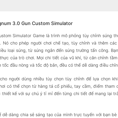
 Magnum 3.0 Gun Custom Simulator
agnum 3.0 Gun Custom Simulator
n thức từ Hướng dẫn trong trò chơi
 âm thanh trung thực
tom Simulator Game là trình mô phỏng tùy chỉnh súng th
K Mod của Magnum 3.0 Gun Custom Simulator
. Nó cho phép người chơi chế tạo, tùy chỉnh và thêm cá
g Mod
hiều loại súng, từ súng ngắn đến súng trường tấn công. Bạ
thực của trò chơi. Mọi chi tiết của vũ khí, từ căn chỉnh tầ
gnum 3.0 Gun Custom Simulator Apk & MOD cho Android 2
 tốc đầu nòng và tốc độ bắn, đều có thể dễ dàng điều chỉn
ho người dùng nhiều tùy chọn tùy chỉnh để lựa chọn khi
hơi có thể chọn từ hàng tá cổ phiếu, tay cầm, điểm tham q
c thiết kế với sự chú ý tỉ mỉ đến từng chi tiết để mang lại 
ể dễ dàng chia sẻ sáng tạo của mình trực tuyến với bạn bè