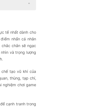
ực tế nhất dành cho
c điểm nhấn cá nhân
n chắc chắn sẽ ngạc
m nhìn và trọng lượng
024
h.
 chế tạo vũ khí của
uan, thùng, tạp chí,
trải nghiệm chơi game
 để cạnh tranh trong