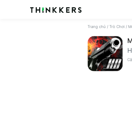
Trang chủ
/
Trò Chơi
/
M
M
H
Cậ