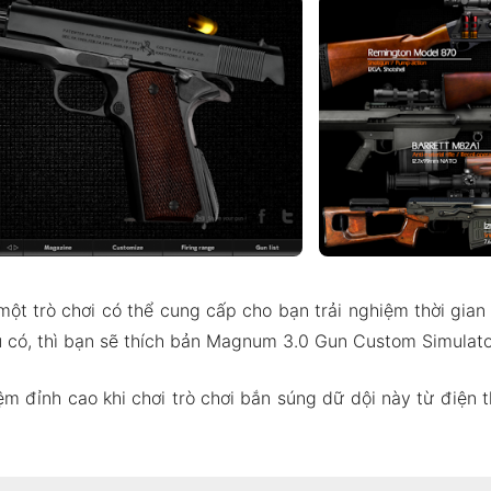
ột trò chơi có thể cung cấp cho bạn trải nghiệm thời gia
có, thì bạn sẽ thích bản Magnum 3.0 Gun Custom Simulat
ệm đỉnh cao khi chơi trò chơi bắn súng dữ dội này từ điện 