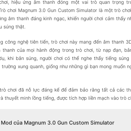
 chơi, hiệu ứng âm thanh đóng một vai trò quan trọng tro
Trò chơi Magnum 3.0 Gun Custom Simulator là một trò chơi
 ứng âm thanh đáng kinh ngạc, khiến người chơi cảm thấy n
 súng thật.
ng công nghệ tiên tiến, trò chơi này mang đến âm thanh 3
thanh của mọi hành động trong trò chơi, từ nạp đạn, b
 dụ, khi bắn súng, người chơi có thể nghe thấy tiếng sún
i trường xung quanh, giống như những gì bạn mong muốn ng
 trò chơi đã nỗ lực đáng kể để đảm bảo rằng tất cả các t
 thuyết minh lồng tiếng, được tích hợp liền mạch vào trò c
 Mod của Magnum 3.0 Gun Custom Simulator