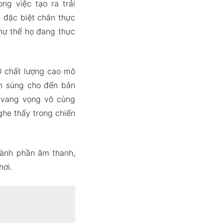
ng việc tạo ra trải
 đặc biệt chân thực
hư thể họ đang thực
D chất lượng cao mô
ắn súng cho đến bắn
g vang vọng vô cùng
he thấy trong chiến
hành phần âm thanh,
hơi.