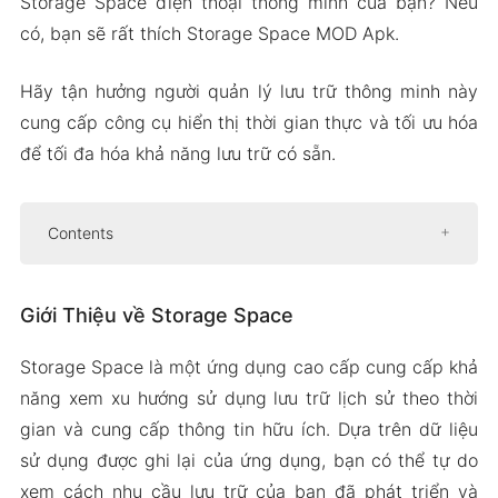
Storage Space điện thoại thông minh của bạn? Nếu
có, bạn sẽ rất thích Storage Space MOD Apk.
Hãy tận hưởng người quản lý lưu trữ thông minh này
cung cấp công cụ hiển thị thời gian thực và tối ưu hóa
để tối đa hóa khả năng lưu trữ có sẵn.
Contents
Giới Thiệu về Storage Space
Giới Thiệu về Storage Space
Gợi ý tổ chức và xóa
Kiểm tra storage space bộ nhớ
Storage Space là một ứng dụng cao cấp cung cấp khả
Gỡ cài đặt và xóa bộ nhớ cache của ứng
năng xem xu hướng sử dụng lưu trữ lịch sử theo thời
dụng
gian và cung cấp thông tin hữu ích. Dựa trên dữ liệu
Duyệt và tổ chức tệp
sử dụng được ghi lại của ứng dụng, bạn có thể tự do
Tiện ích nhanh cho không gian lưu trữ
xem cách nhu cầu lưu trữ của bạn đã phát triển và