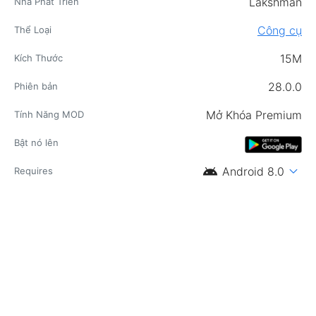
Lakshman
Nhà Phát Triển
Công cụ
Thể Loại
15M
Kích Thước
28.0.0
Phiên bản
Mở Khóa Premium
Tính Năng MOD
Bật nó lên
android
expand_more
Android 8.0
Requires