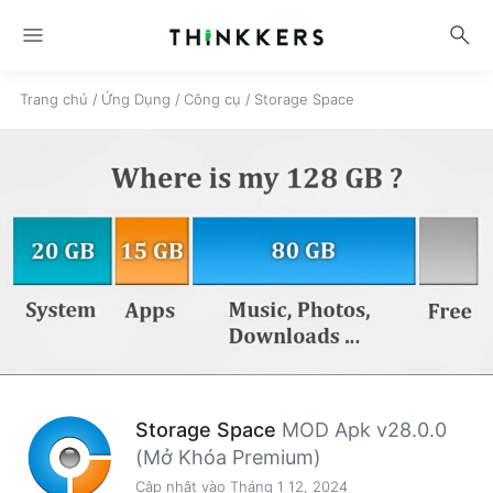
menu
search
Trang chủ
/
Ứng Dụng
/
Công cụ
/
Storage Space
Storage Space
MOD Apk v28.0.0
(Mở Khóa Premium)
Cập nhật vào Tháng 1 12, 2024