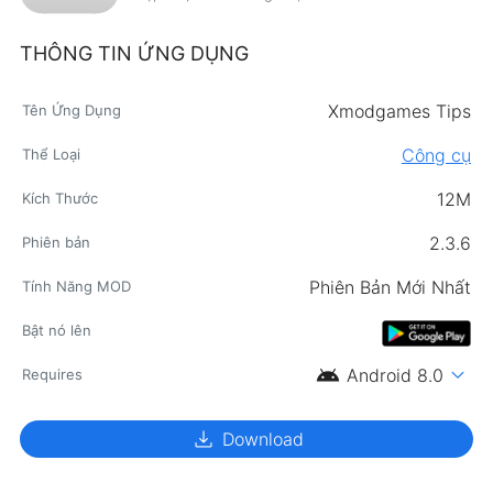
THÔNG TIN ỨNG DỤNG
Xmodgames Tips
Tên Ứng Dụng
Công cụ
Thể Loại
12M
Kích Thước
2.3.6
Phiên bản
Phiên Bản Mới Nhất
Tính Năng MOD
Bật nó lên
android
expand_more
Android 8.0
Requires
download
Download