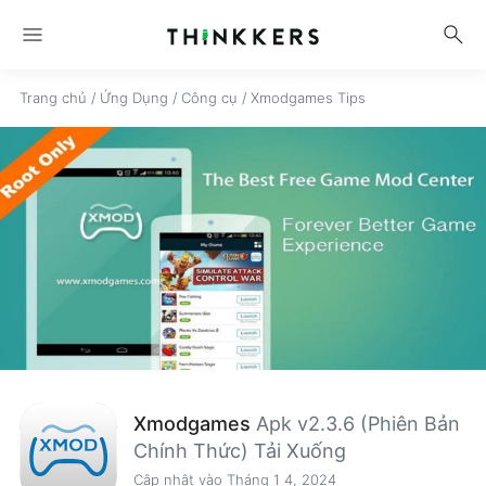
menu
search
Trang chủ
/
Ứng Dụng
/
Công cụ
/
Xmodgames Tips
Xmodgames
Apk v2.3.6 (Phiên Bản
Chính Thức) Tải Xuống
Cập nhật vào Tháng 1 4, 2024