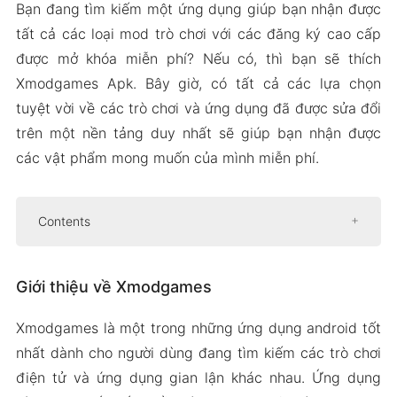
Bạn đang tìm kiếm một ứng dụng giúp bạn nhận được
tất cả các loại mod trò chơi với các đăng ký cao cấp
được mở khóa miễn phí? Nếu có, thì bạn sẽ thích
Xmodgames Apk. Bây giờ, có tất cả các lựa chọn
tuyệt vời về các trò chơi và ứng dụng đã được sửa đổi
trên một nền tảng duy nhất sẽ giúp bạn nhận được
các vật phẩm mong muốn của mình miễn phí.
Contents
Giới thiệu về Xmodgames
Giới thiệu về Xmodgames
Giao diện tuyệt vời
Tất cả các trò chơi phổ biến được hỗ trợ
Xmodgames là một trong những ứng dụng android tốt
Một ghi chú nhanh
nhất dành cho người dùng đang tìm kiếm các trò chơi
Tải Xuống Xmodgames APK cho Android 2024
điện tử và ứng dụng gian lận khác nhau. Ứng dụng