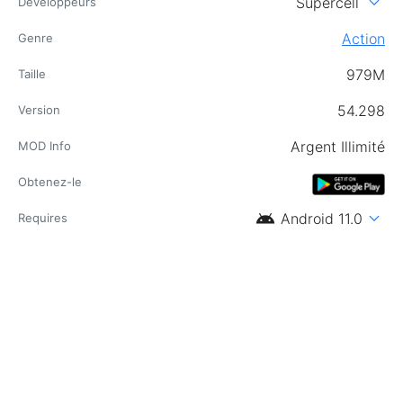
expand_more
Supercell
Développeurs
Action
Genre
979M
Taille
54.298
Version
Argent Illimité
MOD Info
Obtenez-le
android
expand_more
Android 11.0
Requires