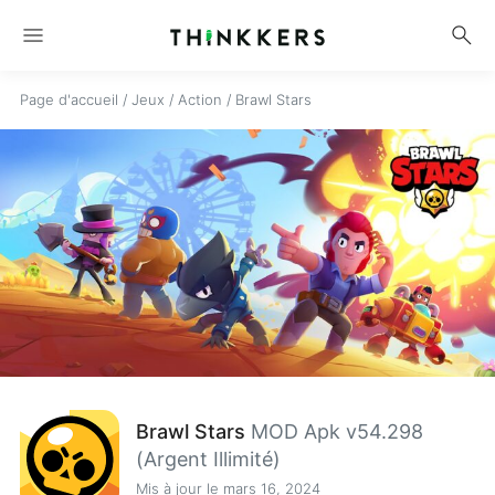
menu
search
Page d'accueil
/
Jeux
/
Action
/
Brawl Stars
Brawl Stars
MOD Apk v54.298
(Argent Illimité)
Mis à jour le mars 16, 2024