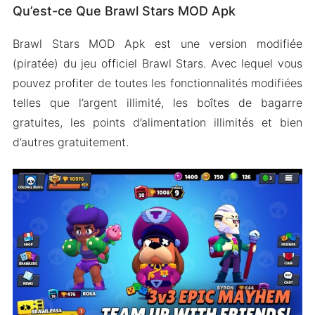
Qu’est-ce Que Brawl Stars MOD Apk
Caractéristiques de Brawl Stars MOD Apk
Pièces illimitées
Brawl Stars MOD Apk est une version modifiée
Gemmes illimitées
(piratée) du jeu officiel Brawl Stars. Avec lequel vous
Brawlers débloqués
pouvez profiter de toutes les fonctionnalités modifiées
Skins premium
telles que l’argent illimité, les boîtes de bagarre
gratuites, les points d’alimentation illimités et bien
Interface facile à jouer
d’autres gratuitement.
Quelques fonctionnalités supplémentaires
Comment Télécharger et Installer Brawl Stars
MOD Apk sur Android
Les Gens Demandent Aussi (FAQs)
Envelopper