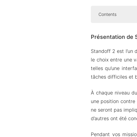
Contents
Présentation 
Présentation de 
Une gran
Modes mul
Standoff 2 est l’un 
De super
le choix entre une 
Commande
telles qu’une inter
tâches difficiles et 
Mod APK Versi
Fonction
À chaque niveau du
Comment 
une position contre 
Noter
ne seront pas impli
Téléchargez S
d’autres ont été co
Pendant vos missio