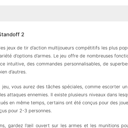
de Standoff 2
Standoff 2
de quantité de contenu
tijoueurs hors ligne et en ligne
des jeux de tir d’action multijoueurs compétitifs les plus po
bes visuels et de belles bandes sonores
variété d’options d’armes. Le jeu offre de nombreuses foncti
s simples et personnalisables
face intuitive, des commandes personnalisables, de superbe
bien d’autres.
on de Standoff 2
 de modification
 jeu, vous aurez des tâches spéciales, comme escorter un 
s’identifier?
les attaques ennemies. Il existe plusieurs niveaux dans lesq
qués en même temps, certains ont été conçus pour des joue
tandoff 2 MOD Apk pour Android
nçus pour 2-3 personnes.
ns, gardez l’œil ouvert sur les armes et les munitions po