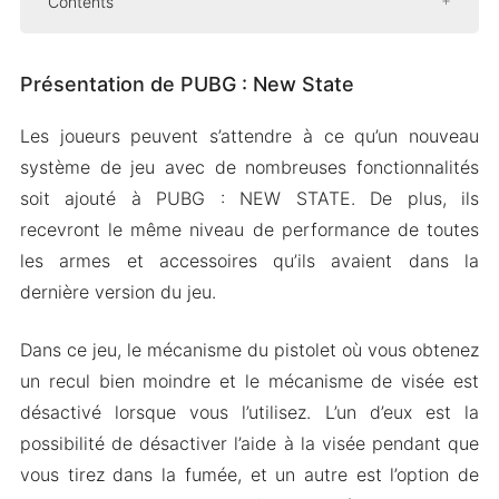
Contents
Présentation de PUBG : New State
Présentation de PUBG : New State
Véhicules
Variétés d’armes
Les joueurs peuvent s’attendre à ce qu’un nouveau
Des cartes attrayantes
système de jeu avec de nombreuses fonctionnalités
Système de chat
soit ajouté à PUBG : NEW STATE. De plus, ils
recevront le même niveau de performance de toutes
Téléchargez PUBG: New State APK + OBB pour
les armes et accessoires qu’ils avaient dans la
Android 2024
dernière version du jeu.
Dans ce jeu, le mécanisme du pistolet où vous obtenez
un recul bien moindre et le mécanisme de visée est
désactivé lorsque vous l’utilisez. L’un d’eux est la
possibilité de désactiver l’aide à la visée pendant que
vous tirez dans la fumée, et un autre est l’option de