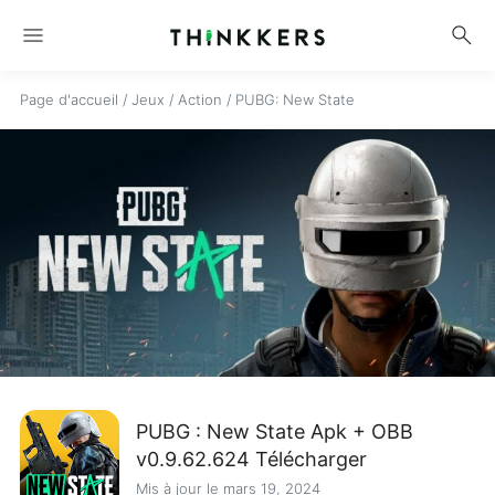
menu
search
Page d'accueil
/
Jeux
/
Action
/
PUBG: New State
PUBG : New State Apk + OBB
v0.9.62.624 Télécharger
Mis à jour le mars 19, 2024