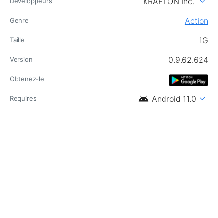
expand_more
KRAFTON Inc.
Développeurs
Action
Genre
1G
Taille
0.9.62.624
Version
Obtenez-le
android
expand_more
Android 11.0
Requires