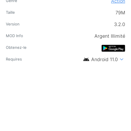
Action
Genre
79M
Taille
3.2.0
Version
Argent Illimité
MOD Info
Obtenez-le
android
expand_more
Android 11.0
Requires