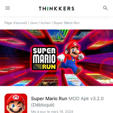
menu
search
Page d'accueil
/
Jeux
/
Action
/
Super Mario Run
Super Mario Run
MOD Apk v3.2.0
(Débloqué)
Mis à jour le mars 19, 2024