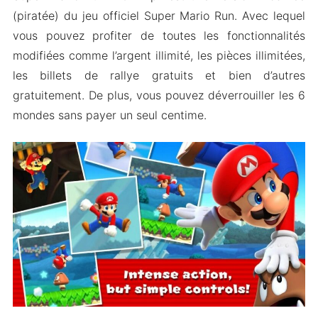
Pièces illimitées
(piratée) du jeu officiel Super Mario Run. Avec lequel
A débloqué les 6 mondes
vous pouvez profiter de toutes les fonctionnalités
Vies illimitées
modifiées comme l’argent illimité, les pièces illimitées,
les billets de rallye gratuits et bien d’autres
Se rappeler des souvenirs d’enfance
gratuitement. De plus, vous pouvez déverrouiller les 6
Quelques fonctionnalités supplémentaires
mondes sans payer un seul centime.
Comment Télécharger Et Installer Super Mario
Run Mod Sur Android
Les Gens Demandent Aussi (FAQs)
Envelopper