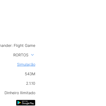
mander: Flight Game
expand_more
RORTOS
Simulação
543M
2.1.10
Dinheiro Ilimitado