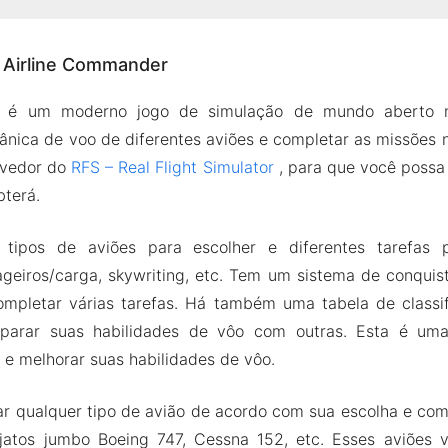
bre Airline Commander
 Airline Commander
ipos diferentes de missões
 de tráfego aéreo em tempo real
r é um moderno jogo de simulação de mundo aberto 
 do cockpit com Head-Up Display
ânica de voo de diferentes aviões e completar as missões 
cais
lvedor do
RFS – Real Flight Simulator
, para que você possa
bterá.
PK de Airline Commander
s do Mod
s tipos de aviões para escolher e diferentes tarefas p
e Commander MOD Apk para Android 2024
ageiros/carga, skywriting, etc. Tem um sistema de conqui
ompletar várias tarefas. Há também uma tabela de classi
parar suas habilidades de vôo com outras. Esta é um
 e melhorar suas habilidades de vôo.
r qualquer tipo de avião de acordo com sua escolha e com
jatos jumbo Boeing 747, Cessna 152, etc. Esses aviões