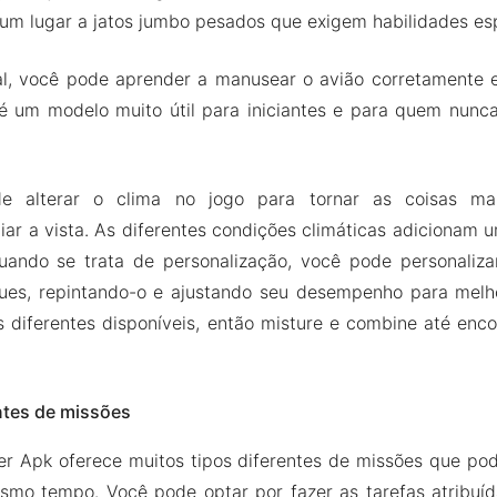
um lugar a jatos jumbo pesados ​​que exigem habilidades esp
l, você pode aprender a manusear o avião corretamente e 
é um modelo muito útil para iniciantes e para quem nunca
 alterar o clima no jogo para tornar as coisas mai
iar a vista. As diferentes condições climáticas adicionam
ando se trata de personalização, você pode personaliza
ues, repintando-o e ajustando seu desempenho para melho
 diferentes disponíveis, então misture e combine até enc
ntes de missões
r Apk oferece muitos tipos diferentes de missões que pod
smo tempo. Você pode optar por fazer as tarefas atribuí