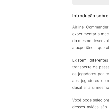
Introdução so
Introdução sobre
Muitos t
Controle
Airline Commande
Visão 3D
experimentar a mec
Lindos lo
do mesmo desenvo
a experiência que o
Versão Mod A
Recurso
Existem diferente
Baixe Airlin
transporte de pass
os jogadores por c
aos jogadores com
desafiar a si mesmo
Você pode seleciona
desses aviões são 