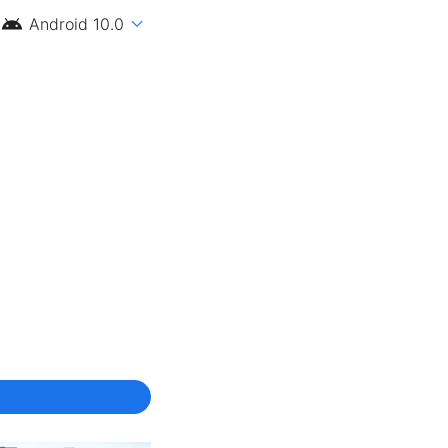
android
expand_more
Android 10.0