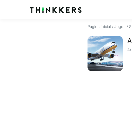
Pagina inicial
/
Jogos
/
S
A
At