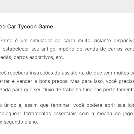
o Used Car Tycoon Game
sed Car Tycoon Game
ção com empresas
nda mesmo quando estiver offline
ame é um simulador de carro muito viciante disponíve
 fáceis de usar
 estabelecer seu antigo império de venda de carros ven
PK do Used Car Tycoon Game
edãs, carros esportivos, etc.
s do Mod
você receberá instruções do assistente de que tem muitos 
ar Tycoon Game Apk e MOD para Android 2024
ertar e vender a bons preços. Mas para isso, você precisa
ada para que seu fluxo de trabalho funcione perfeitamente
 único e, assim que terminar, você poderá abrir sua lo
sbloquear ferramentas essenciais com a moeda do jogo.
m segundo plano.