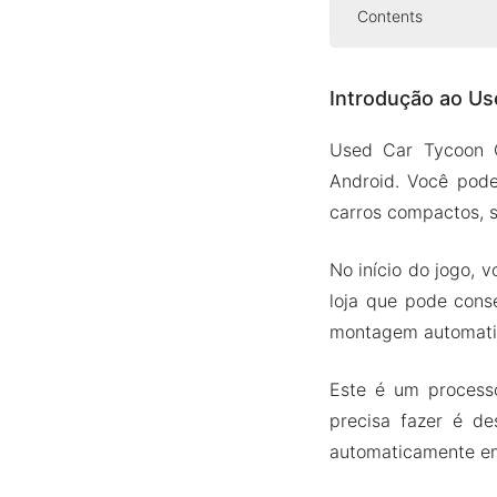
Contents
Introdução a
Introdução ao U
Associa
Ganhe re
Used Car Tycoon G
Controles
Android. Você pode
Versão Mod A
carros compactos, s
Recurso
No início do jogo, 
Baixe Used C
loja que pode cons
montagem automatiz
Este é um processo
precisa fazer é de
automaticamente e