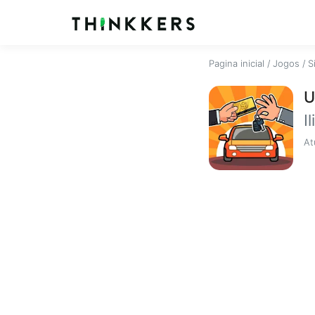
Pagina inicial
/
Jogos
/
S
U
I
At