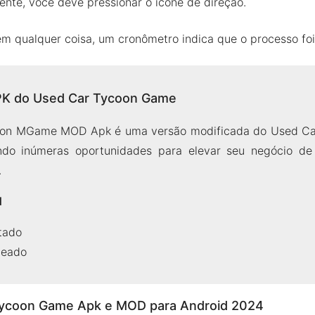
ente, você deve pressionar o ícone de direção.
m qualquer coisa, um cronômetro indica que o processo foi
K do Used Car Tycoon Game
oon MGame MOD Apk é uma versão modificada do Used C
cendo inúmeras oportunidades para elevar seu negócio de
.
d
itado
ueado
Tycoon Game Apk e MOD para Android 2024