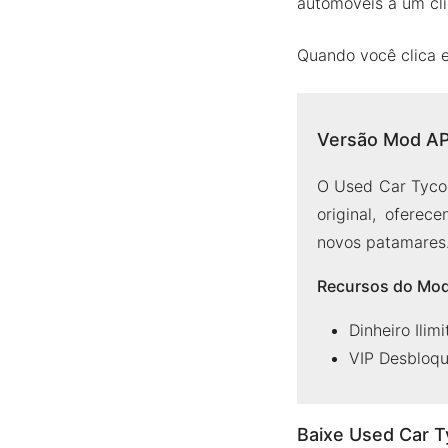
automóveis a um cli
Quando você clica e
Versão Mod AP
O Used Car Tyc
original, ofere
novos patamares
Recursos do Mo
Dinheiro Ilim
VIP Desbloq
Baixe Used Car 