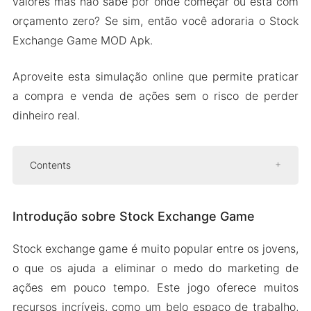
valores mas não sabe por onde começar ou está com
orçamento zero? Se sim, então você adoraria o Stock
Exchange Game MOD Apk.
Aproveite esta simulação online que permite praticar
a compra e venda de ações sem o risco de perder
dinheiro real.
Contents
Introdução sobre Stock Exchange Game
Introdução sobre Stock Exchange Game
Belo espaço de trabalho
Fácil de fazer e vender pedidos
Stock exchange game é muito popular entre os jovens,
Análise detalhada do gráfico
o que os ajuda a eliminar o medo do marketing de
seção NOTÍCIAS
ações em pouco tempo. Este jogo oferece muitos
recursos incríveis, como um belo espaço de trabalho,
Versão Mod APK do Stock Exchange Game