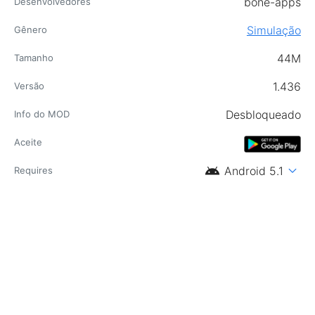
bone-apps
Desenvolvedores
Simulação
Gênero
44M
Tamanho
1.436
Versão
Desbloqueado
Info do MOD
Aceite
android
expand_more
Android 5.1
Requires