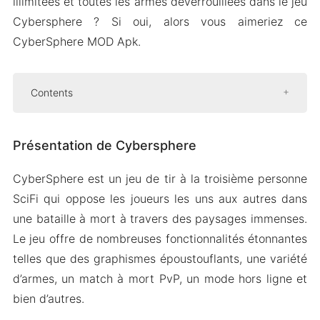
illimitées et toutes les armes déverrouillées dans le jeu
Cybersphere ? Si oui, alors vous aimeriez ce
CyberSphere MOD Apk.
Contents
Présentation de Cybersphere
Présentation de Cybersphere
Commandes faciles
Combats de boss épiques
CyberSphere est un jeu de tir à la troisième personne
Multijoueur multiplateforme
SciFi qui oppose les joueurs les uns aux autres dans
Profitez du jeu en mode hors ligne
une bataille à mort à travers des paysages immenses.
Variété d’armes
Le jeu offre de nombreuses fonctionnalités étonnantes
telles que des graphismes époustouflants, une variété
Version Mod APK de Combat of CyberSphere
d’armes, un match à mort PvP, un mode hors ligne et
Caractéristiques du Mod
bien d’autres.
Télécharger CyberSphere MOD Apk pour