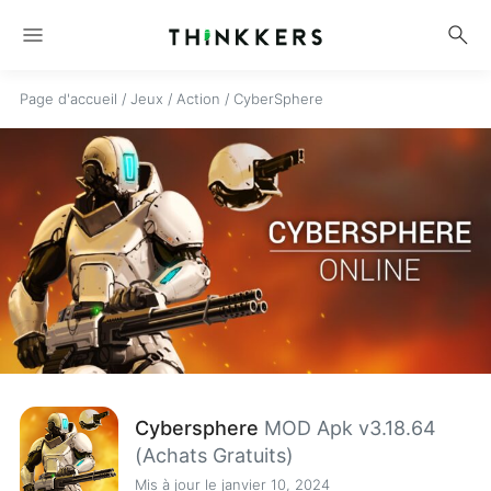
menu
search
Page d'accueil
/
Jeux
/
Action
/
CyberSphere
Cybersphere
MOD Apk v3.18.64
(Achats Gratuits)
Mis à jour le janvier 10, 2024