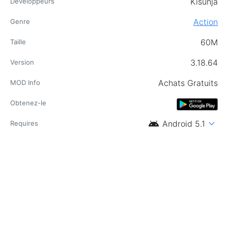
Kisunja
Développeurs
Action
Genre
60M
Taille
3.18.64
Version
Achats Gratuits
MOD Info
Obtenez-le
android
expand_more
Android 5.1
Requires